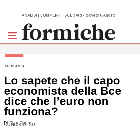
Skip to main content
ANALISI | COMMENTI | SCENARI - giovedì 6 Agosto 2026
ECONOMIA
Lo sapete che il capo
economista della Bce
dice che l’euro non
funziona?
Di
Tino Oldani
CONDIVIDI SU: