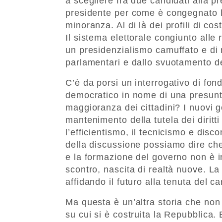
a scegliere fra due candidati alla pr
presidente per come è congegnato l
minoranza. Al di là dei profili di co
Il sistema elettorale congiunto alle
un presidenzialismo camuffato e di 
parlamentari e dallo svuotamento d
C’è da porsi un interrogativo di fon
democratico in nome di una presunta
maggioranza dei cittadini? I nuovi 
mantenimento della tutela dei dirit
l’efficientismo, il tecnicismo e disco
della discussione possiamo dire che d
e la formazione del governo non è im
scontro, nascita di realtà nuove. La
affidando il futuro alla tenuta del c
Ma questa è un’altra storia che non
su cui si è costruita la Repubblica. 