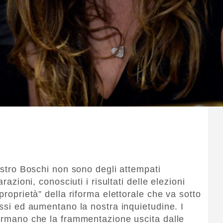
nistro Boschi non sono degli attempati
razioni, conosciuti i risultati delle elezioni
proprietà” della riforma elettorale che va sotto
essi ed aumentano la nostra inquietudine. I
fermano che la frammentazione uscita dalle