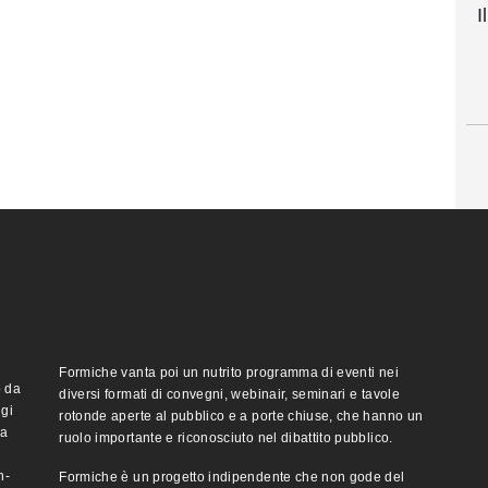
I
Formiche vanta poi un nutrito programma di eventi nei
o da
diversi formati di convegni, webinair, seminari e tavole
ggi
rotonde aperte al pubblico e a porte chiuse, che hanno un
ma
ruolo importante e riconosciuto nel dibattito pubblico.
n-
Formiche è un progetto indipendente che non gode del