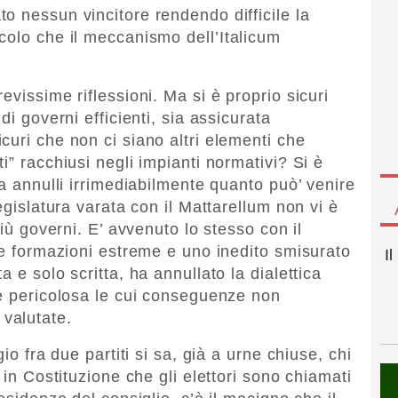
o nessun vincitore rendendo difficile la
colo che il meccanismo dell’Italicum
evissime riflessioni. Ma si è proprio sicuri
di governi efficienti, sia assicurata
curi che non ci siano altri elementi che
i” racchiusi negli impianti normativi? Si è
ma annulli irrimediabilmente quanto può’ venire
egislatura varata con il Mattarellum non vi è
più governi. E’ avvenuto lo stesso con il
te formazioni estreme e uno inedito smisurato
I
 e solo scritta, ha annullato la dialettica
ne pericolosa le cui conseguenze non
valutate.
io fra due partiti si sa, già a urne chiuse, chi
 in Costituzione che gli elettori sono chiamati