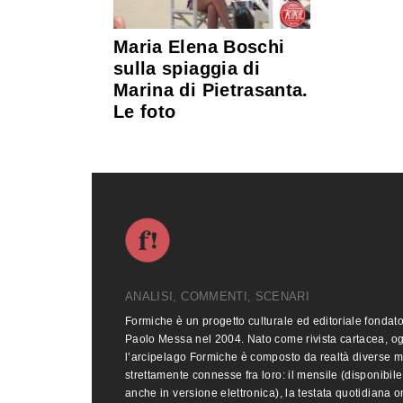
Maria Elena Boschi
sulla spiaggia di
Marina di Pietrasanta.
Le foto
ANALISI, COMMENTI, SCENARI
Formiche è un progetto culturale ed editoriale fondat
Paolo Messa nel 2004. Nato come rivista cartacea, o
l’arcipelago Formiche è composto da realtà diverse 
strettamente connesse fra loro: il mensile (disponibile
anche in versione elettronica), la testata quotidiana o