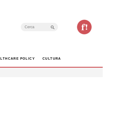
Search Button
Search
for:
LTHCARE POLICY
CULTURA