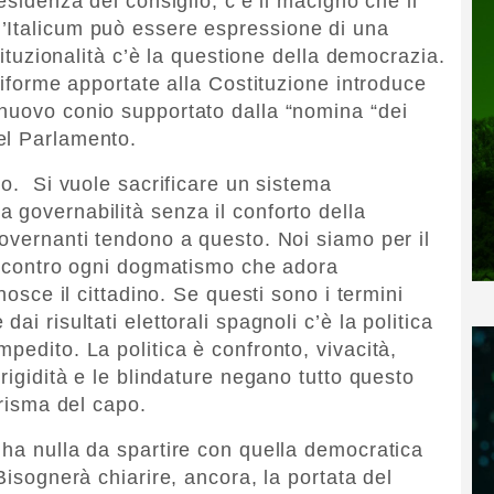
esidenza del consiglio, c’è il macigno che il
’Italicum può essere espressione di una
stituzionalità c’è la questione della democrazia.
 riforme apportate alla Costituzione introduce
nuovo conio supportato dalla “nomina “dei
el Parlamento.
do. Si vuole sacrificare un sistema
 governabilità senza il conforto della
governanti tendono a questo. Noi siamo per il
ti contro ogni dogmatismo che adora
nosce il cittadino. Se questi sono i termini
ai risultati elettorali spagnoli c’è la politica
pedito. La politica è confronto, vivacità,
 rigidità e le blindature negano tutto questo
arisma del capo.
 ha nulla da spartire con quella democratica
Bisognerà chiarire, ancora, la portata del