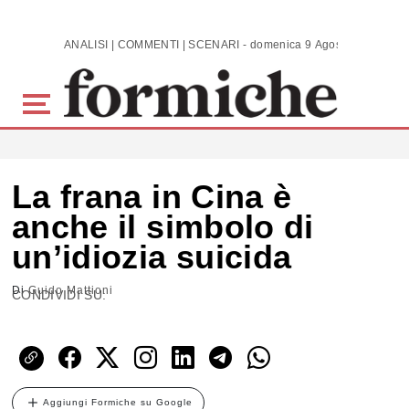
Skip to main content
ANALISI | COMMENTI | SCENARI - domenica 9 Agosto 2026
La frana in Cina è
anche il simbolo di
un’idiozia suicida
Di
Guido Mattioni
CONDIVIDI SU:
Aggiungi Formiche su Google