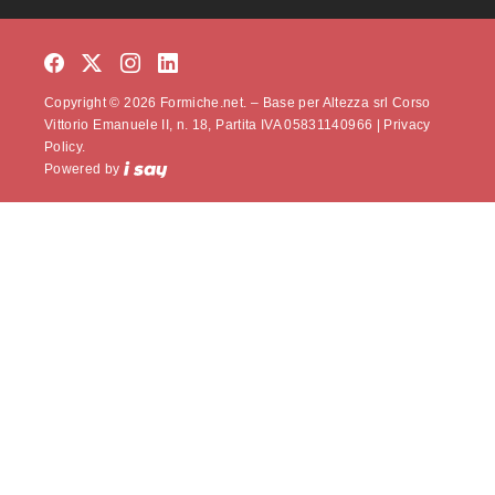
Copyright © 2026 Formiche.net. – Base per Altezza srl Corso
Vittorio Emanuele II, n. 18, Partita IVA 05831140966 |
Privacy
Policy.
Powered by