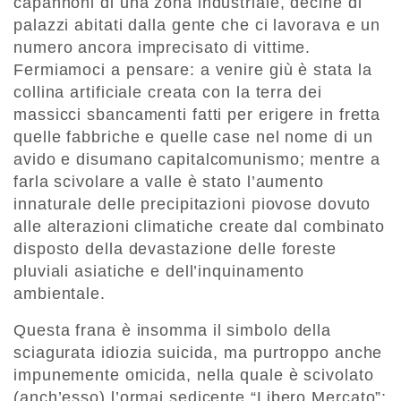
capannoni di una zona industriale, decine di
palazzi abitati dalla gente che ci lavorava e un
numero ancora imprecisato di vittime.
Fermiamoci a pensare: a venire giù è stata la
collina artificiale creata con la terra dei
massicci sbancamenti fatti per erigere in fretta
quelle fabbriche e quelle case nel nome di un
avido e disumano capitalcomunismo; mentre a
farla scivolare a valle è stato l’aumento
innaturale delle precipitazioni piovose dovuto
alle alterazioni climatiche create dal combinato
disposto della devastazione delle foreste
pluviali asiatiche e dell’inquinamento
ambientale.
Questa frana è insomma il simbolo della
sciagurata idiozia suicida, ma purtroppo anche
impunemente omicida, nella quale è scivolato
(anch’esso) l’ormai sedicente “Libero Mercato”;