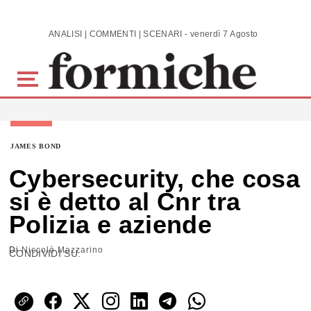
Skip to main content
ANALISI | COMMENTI | SCENARI - venerdì 7 Agosto 2026
JAMES BOND
Cybersecurity, che cosa
si è detto al Cnr tra
Polizia e aziende
Di
Niccolò Mazzarino
CONDIVIDI SU: