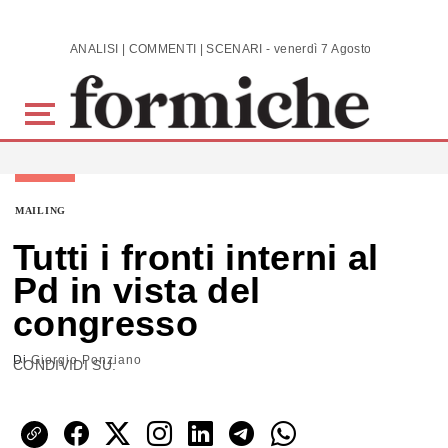
Skip to main content
ANALISI | COMMENTI | SCENARI - venerdì 7 Agosto 2026
MAILING
Tutti i fronti interni al
Pd in vista del
congresso
Di
Giorgio Ponziano
CONDIVIDI SU: