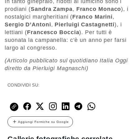
In tanto ginepraio, ridotti al lumicino sono i
prodiani (
Sandra Zampa
,
Franco Monaco
), i
nostalgici margheritiani (
Franco Marini
,
Sergio D’Antoni
,
Pierluigi Castagnetti
), i
lettiani (
Francesco Boccia
). Per tutti è
suonata la campanella: c’è un anno per farsi
largo al congresso.
(Articolo pubblicato sul quotidiano Italia Oggi
diretto da Pierluigi Magnaschi)
CONDIVIDI SU:
Aggiungi Formiche su Google
Gallerie fotografiche correlate