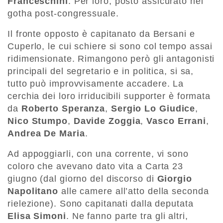
Franceschini
. Per loro, posto assicurato nel
gotha post-congressuale.
Il fronte opposto è capitanato da Bersani e
Cuperlo, le cui schiere si sono col tempo assai
ridimensionate. Rimangono però gli antagonisti
principali del segretario e in politica, si sa,
tutto può improvvisamente accadere. La
cerchia dei loro irriducibili supporter è formata
da
Roberto Speranza
,
Sergio Lo Giudice
,
Nico Stumpo
,
Davide Zoggia
,
Vasco Errani
,
Andrea De Maria
.
Ad appoggiarli, con una corrente, vi sono
coloro che avevano dato vita a Carta 23
giugno (dal giorno del discorso di
Giorgio
Napolitano
alle camere all’atto della seconda
rielezione). Sono capitanati dalla deputata
Elisa Simoni
. Ne fanno parte tra gli altri,