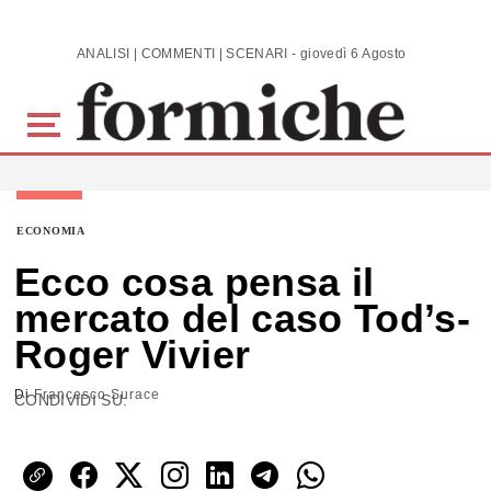
Skip to main content
ANALISI | COMMENTI | SCENARI - giovedì 6 Agosto 2026
ECONOMIA
Ecco cosa pensa il
mercato del caso Tod’s-
Roger Vivier
Di
Francesco Surace
CONDIVIDI SU: