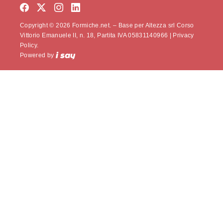
Copyright © 2026 Formiche.net. – Base per Altezza srl Corso
Vittorio Emanuele II, n. 18, Partita IVA 05831140966 |
Privacy
Policy.
Powered by