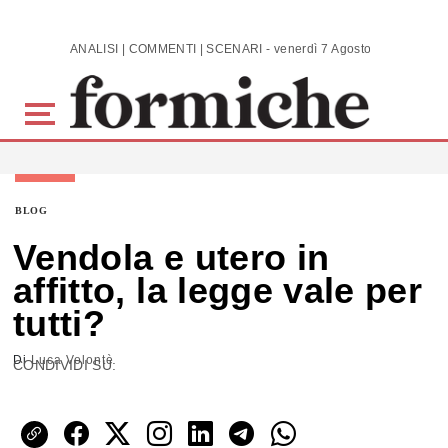
Skip to main content
ANALISI | COMMENTI | SCENARI - venerdì 7 Agosto 2026
BLOG
Vendola e utero in
affitto, la legge vale per
tutti?
Di
Luca Volontè
CONDIVIDI SU: