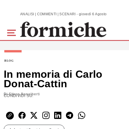
Skip to main content
ANALISI | COMMENTI | SCENARI - giovedì 6 Agosto 2026
BLOG
In memoria di Carlo
Donat-Cattin
Di
Ettore Bonalberti
CONDIVIDI SU: