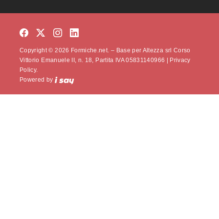
Copyright © 2026 Formiche.net. – Base per Altezza srl Corso
Vittorio Emanuele II, n. 18, Partita IVA 05831140966 |
Privacy
Policy.
Powered by