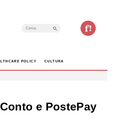
Search Button
Search
for:
LTHCARE POLICY
CULTURA
i Conto e PostePay