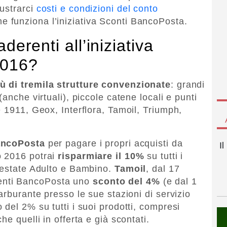
ustrarci
costi e condizioni del conto
e funziona l’iniziativa Sconti BancoPosta.
derenti all’iniziativa
2016?
iù di tremila strutture convenzionate
: grandi
anche virtuali), piccole catene locali e punti
 1911, Geox, Interflora, Tamoil, Triumph,
.
ancoPosta
per pagare i propri acquisti da
I
o 2016 potrai
risparmiare il 10%
su tutti i
a/estate Adulto e Bambino.
Tamoil
, dal 17
clienti BancoPosta uno
sconto del 4%
(e dal 1
arburante presso le sue stazioni di servizio
del 2% su tutti i suoi prodotti, compresi
e quelli in offerta e già scontati.