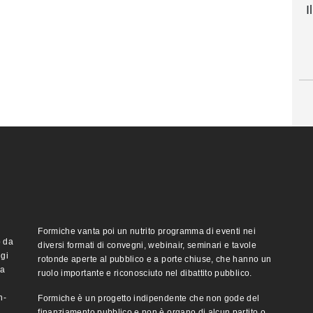
I
Formiche vanta poi un nutrito programma di eventi nei
o da
diversi formati di convegni, webinair, seminari e tavole
ggi
rotonde aperte al pubblico e a porte chiuse, che hanno un
ma
ruolo importante e riconosciuto nel dibattito pubblico.
n-
Formiche è un progetto indipendente che non gode del
finanziamento pubblico e non è organo di alcun partito o