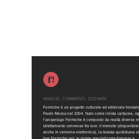
ANALISI, COMMENTI, SCENARI
Formiche è un progetto culturale ed editoriale fondat
Paolo Messa nel 2004. Nato come rivista cartacea, o
l’arcipelago Formiche è composto da realtà diverse 
strettamente connesse fra loro: il mensile (disponibile
anche in versione elettronica), la testata quotidiana o
line Formiche.net, le riviste specializzate Airpress e