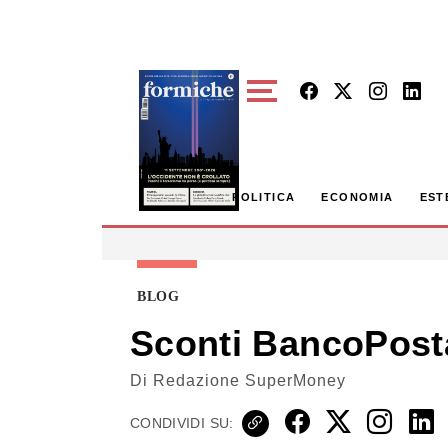
Skip to main content
POLITICA
ECONOMIA
EST
BLOG
Sconti BancoPosta 
Di
Redazione SuperMoney
CONDIVIDI SU: