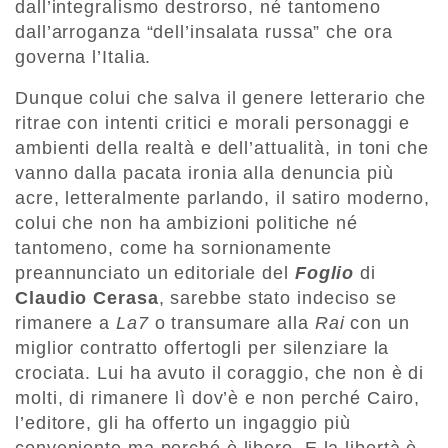
dall’integralismo destrorso, né tantomeno
dall’arroganza “dell’insalata russa” che ora
governa l’Italia.
Dunque colui che salva il genere letterario che
ritrae con intenti critici e morali personaggi e
ambienti della realtà e dell’attualità, in toni che
vanno dalla pacata ironia alla denuncia più
acre, letteralmente parlando, il satiro moderno,
colui che non ha ambizioni politiche né
tantomeno, come ha sornionamente
preannunciato un editoriale del
Foglio
di
Claudio Cerasa
, sarebbe stato indeciso se
rimanere a
La7
o transumare alla
Rai
con un
miglior contratto offertogli per silenziare la
crociata. Lui ha avuto il coraggio, che non è di
molti, di rimanere lì dov’è e non perché Cairo,
l’editore, gli ha offerto un ingaggio più
conveniente ma perché è libero. E la libertà è