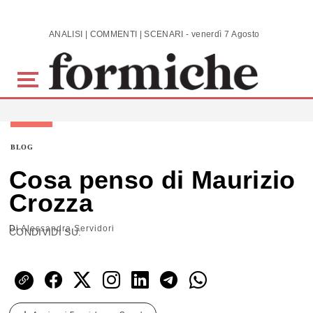
Skip to main content
ANALISI | COMMENTI | SCENARI - venerdì 7 Agosto 2026
BLOG
Cosa penso di Maurizio
Crozza
Di
Alessandra Servidori
CONDIVIDI SU: