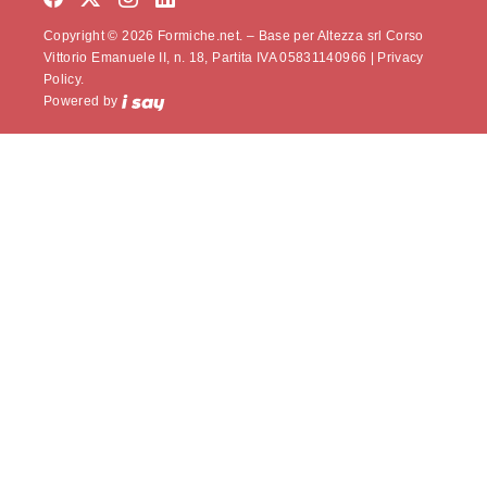
Copyright © 2026 Formiche.net. – Base per Altezza srl Corso
Vittorio Emanuele II, n. 18, Partita IVA 05831140966 |
Privacy
Policy.
Powered by