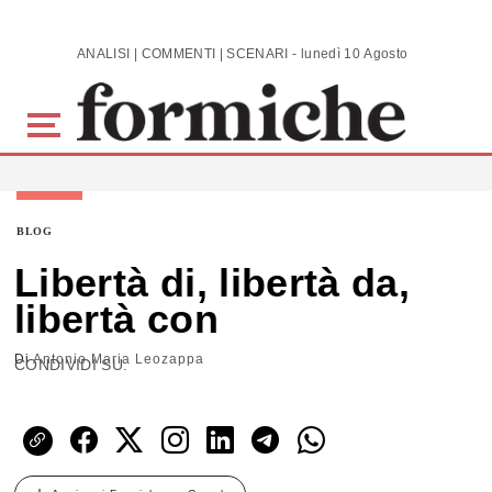
Skip to main content
ANALISI | COMMENTI | SCENARI - lunedì 10 Agosto 2026
BLOG
Libertà di, libertà da,
libertà con
Di
Antonio Maria Leozappa
CONDIVIDI SU: