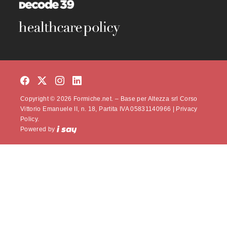
Copyright © 2026 Formiche.net. – Base per Altezza srl Corso
Vittorio Emanuele II, n. 18, Partita IVA 05831140966 |
Privacy
Policy.
Powered by