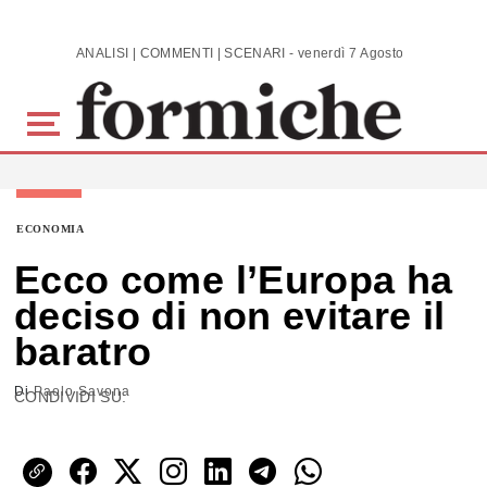
Skip to main content
ANALISI | COMMENTI | SCENARI - venerdì 7 Agosto 2026
ECONOMIA
Ecco come l’Europa ha
deciso di non evitare il
baratro
Di
Paolo Savona
CONDIVIDI SU: