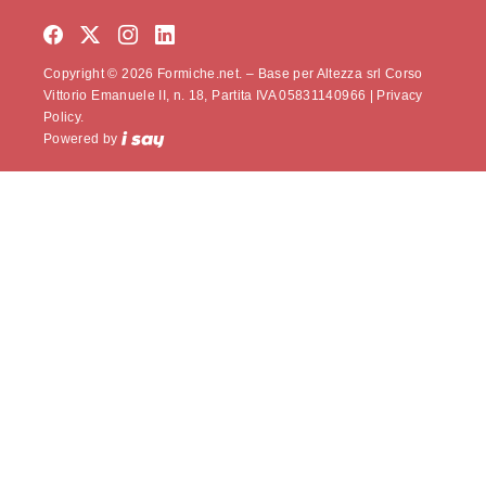
Copyright © 2026 Formiche.net. – Base per Altezza srl Corso
Vittorio Emanuele II, n. 18, Partita IVA 05831140966 |
Privacy
Policy.
Powered by