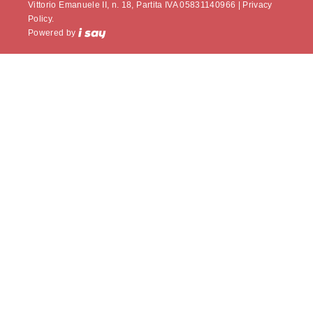
Vittorio Emanuele II, n. 18, Partita IVA 05831140966 |
Privacy
Policy.
Powered by