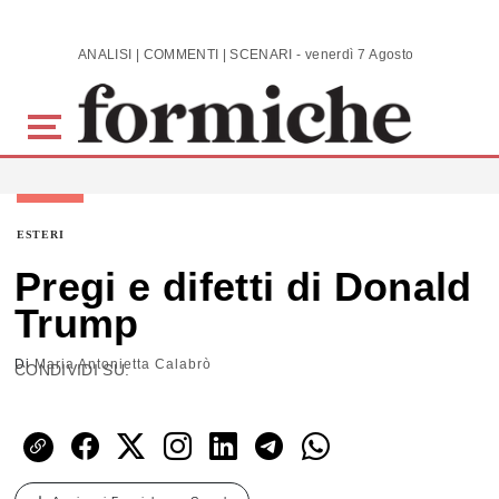
Skip to main content
ANALISI | COMMENTI | SCENARI - venerdì 7 Agosto 2026
ESTERI
Pregi e difetti di Donald
Trump
Di
Maria Antonietta Calabrò
CONDIVIDI SU: