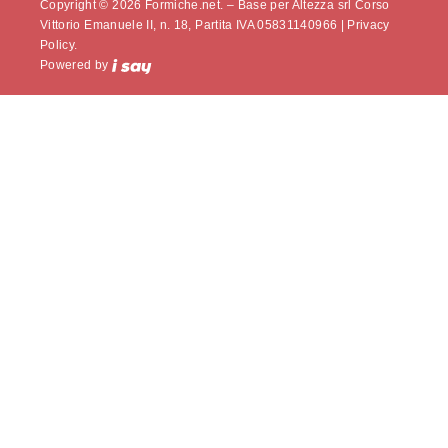
Copyright © 2026 Formiche.net. – Base per Altezza srl Corso
Vittorio Emanuele II, n. 18, Partita IVA 05831140966 |
Privacy
Policy.
Powered by