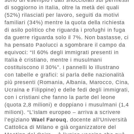
sono un esempio i dati snocciolati sui permessi
di soggiorno in Italia, oltre la metà dei quali
(52%) rilasciati per lavoro, seguiti da motivi
familiari (34%) mentre la quota della richiesta
di asilo politico che riguarda i profughi in fuga
da guerre riguarda solo il 7%. Non bastasse, ci
ha pensato Paolucci a sgombrare il campo da
equivoci: “Il 60% degli immigrati presenti in
Italia è cristiano, mentre i musulmani
costituiscono il 30%”. I pannelli lo illustrano
con tabelle e grafici: si parla delle nazionalità
più presenti (Romania, Albania, Marocco, Cina,
Ucraina e Filippine) e delle fedi degli immigrati,
con i cristiani che fanno la parte del leone
(quota 2,8 milioni) e doppiano i musulmani (1,4
milioni). “L’islam europeo – arriva a scrivere
l’egiziano
Wael Farouq
, docente all’Università
Cattolica di Milano e già organizzatore del