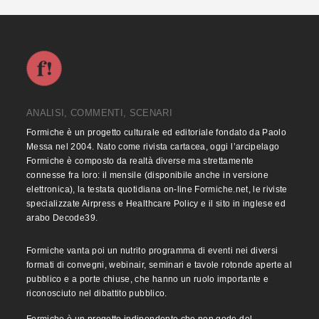
ANALISI, COMMENTI, SCENARI
Formiche è un progetto culturale ed editoriale fondato da Paolo
Messa nel 2004. Nato come rivista cartacea, oggi l’arcipelago
Formiche è composto da realtà diverse ma strettamente
connesse fra loro: il mensile (disponibile anche in versione
elettronica), la testata quotidiana on-line Formiche.net, le riviste
specializzate Airpress e Healthcare Policy e il sito in inglese ed
arabo Decode39.
Formiche vanta poi un nutrito programma di eventi nei diversi
formati di convegni, webinair, seminari e tavole rotonde aperte al
pubblico e a porte chiuse, che hanno un ruolo importante e
riconosciuto nel dibattito pubblico.
Formiche è un progetto indipendente che non gode del