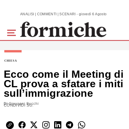
Skip to main content
ANALISI | COMMENTI | SCENARI - giovedì 6 Agosto 2026
CHIESA
Ecco come il Meeting di
CL prova a sfatare i miti
sull’immigrazione
Di
Giovanni Bucchi
CONDIVIDI SU: