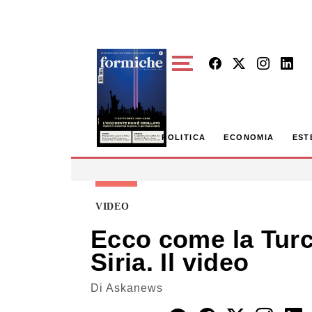
Skip to main content
POLITICA
ECONOMIA
EST
VIDEO
Ecco come la Turch
Siria. Il video
Di
Askanews