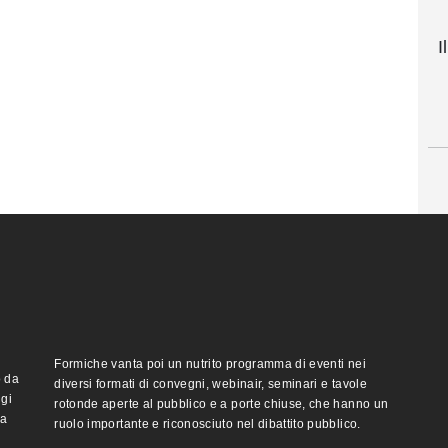
I
Formiche vanta poi un nutrito programma di eventi nei
o da
diversi formati di convegni, webinair, seminari e tavole
ggi
rotonde aperte al pubblico e a porte chiuse, che hanno un
ma
ruolo importante e riconosciuto nel dibattito pubblico.