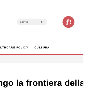
Search Button
Search
for:
LTHCARE POLICY
CULTURA
go la frontiera della