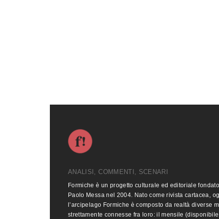
ANALISI, COMMENTI, SCENARI
Formiche è un progetto culturale ed editoriale fondat
Paolo Messa nel 2004. Nato come rivista cartacea, o
l’arcipelago Formiche è composto da realtà diverse 
strettamente connesse fra loro: il mensile (disponibile