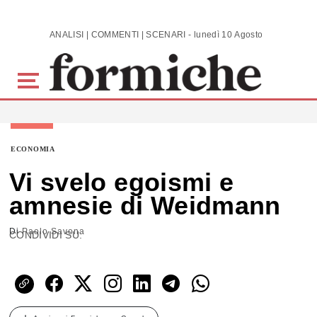
Skip to main content
ANALISI | COMMENTI | SCENARI - lunedì 10 Agosto 2026
ECONOMIA
Vi svelo egoismi e
amnesie di Weidmann
Di
Paolo Savona
CONDIVIDI SU: