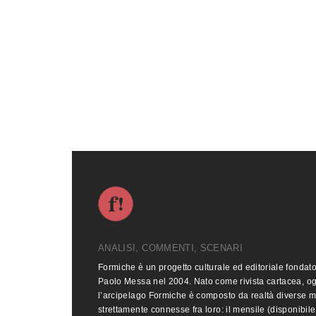
ANALISI, COMMENTI, SCENARI
Formiche è un progetto culturale ed editoriale fondat
Paolo Messa nel 2004. Nato come rivista cartacea, o
l’arcipelago Formiche è composto da realtà diverse 
strettamente connesse fra loro: il mensile (disponibile