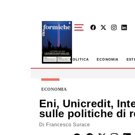
Skip to main content
POLITICA
ECONOMIA
EST
ECONOMIA
Eni, Unicredit, I
sulle politiche di
Di
Francesco Surace