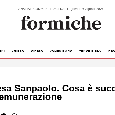
ANALISI | COMMENTI | SCENARI - giovedì 6 Agosto 2026
ERI
CHIESA
DIFESA
JAMES BOND
VERDE E BLU
HEA
ntesa Sanpaolo. Cosa è su
 remunerazione