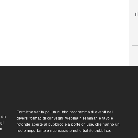
I
Formiche vanta poi un nutrito programma di eventi nei
o da
diversi formati di convegni, webinair, seminari e tavole
ggi
rotonde aperte al pubblico e a porte chiuse, che hanno un
ma
ruolo importante e riconosciuto nel dibattito pubblico.