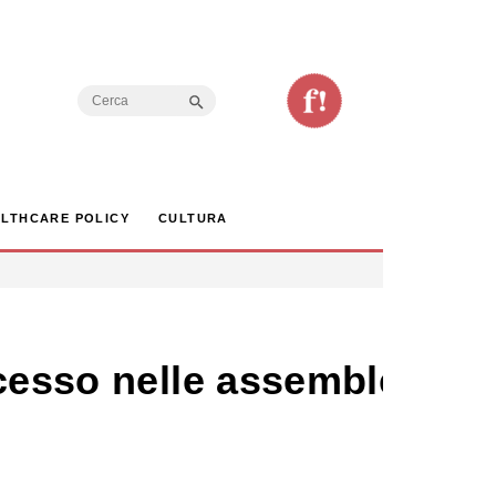
Search Button
Search
for:
LTHCARE POLICY
CULTURA
ccesso nelle assemblee