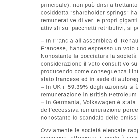
principale), non può dirsi altrettant
cosiddetta “shareholder springs” ha 
remunerative di veri e propri giganti
attivisti sui pacchetti retributivi, si 
– In Francia all’assemblea di Renault
Francese, hanno espresso un voto co
Nonostante la bocciatura la società
considerazione il voto consultivo su
producendo come conseguenza l’inter
stato francese ed in sede di autore
– In UK il 59,39% degli azionisti si
remunerazione in British Petroleum
– In Germania, Volkswagen è stata 
dell’eccessiva remunerazione perce
nonostante lo scandalo delle emissi
Ovviamente le società elencate rapp
campione, attraverso il quale è po