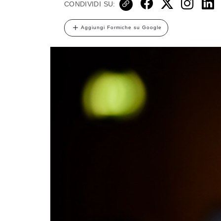
CONDIVIDI SU:
Aggiungi Formiche su Google