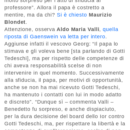
molto sorpreso per l’atto di sfiducia al
professore”. Allora il papa è costretto a
mentire, ma da chi?
Si è chiesto
Maurizio
Blondet
.
Attenzione, osserva
Aldo Maria Valli
,
quella
riposta di Gaenswein va letta per intero
.
Aggiunse infatti il vescovo Georg: “Il papa lo
stimava e gli voleva bene [sta parlando di Gotti
Tedeschi], ma per rispetto delle competenze di
chi aveva responsabilità scelse di non
intervenire in quel momento. Successivamente
alla sfiducia, il papa, per motivi di opportunità,
anche se non ha mai ricevuto Gotti Tedeschi,
ha mantenuto i contatti con lui in modo adatto
e discreto”. “Dunque sì – commenta Valli –
Benedetto fu sorpreso, e anche dispiaciuto,
per la dura decisione del board dello Ior contro
Gotti Tedeschi, ma, per rispettare la libertà e la