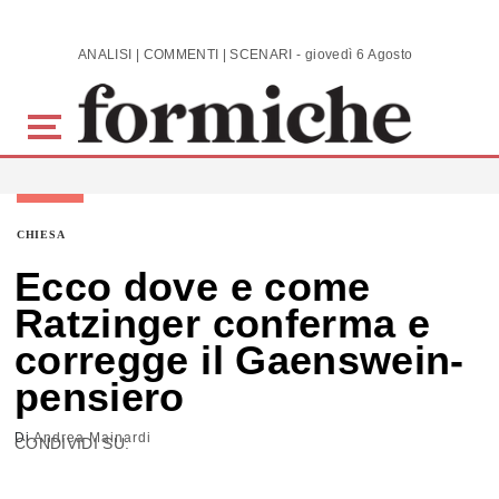
Skip to main content
ANALISI | COMMENTI | SCENARI - giovedì 6 Agosto 2026
CHIESA
Ecco dove e come
Ratzinger conferma e
corregge il Gaenswein-
pensiero
Di
Andrea Mainardi
CONDIVIDI SU: