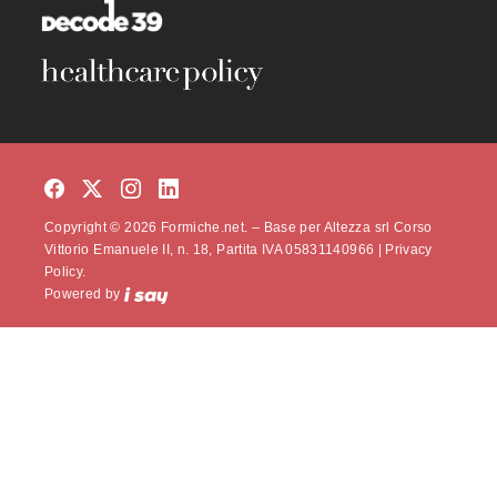
Copyright © 2026 Formiche.net. – Base per Altezza srl Corso
Vittorio Emanuele II, n. 18, Partita IVA 05831140966 |
Privacy
Policy.
Powered by