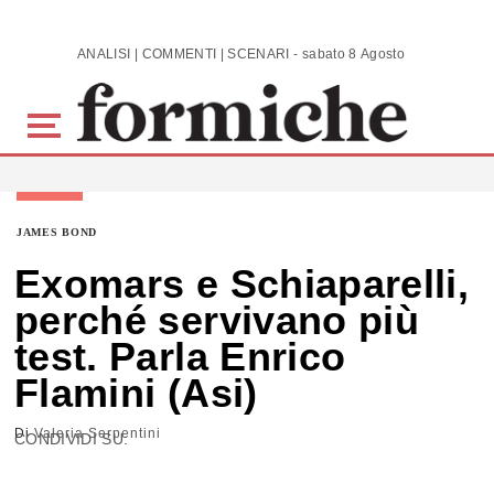
Skip to main content
ANALISI | COMMENTI | SCENARI - sabato 8 Agosto 2026
JAMES BOND
Exomars e Schiaparelli,
perché servivano più
test. Parla Enrico
Flamini (Asi)
Di
Valeria Serpentini
CONDIVIDI SU: