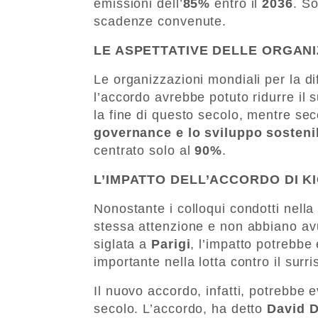
emissioni dell’
85%
entro il
2036
. So
scadenze convenute.
LE ASPETTATIVE DELLE ORGANI
Le organizzazioni mondiali per la d
l’accordo avrebbe potuto ridurre il
la fine di questo secolo, mentre sec
governance e lo sviluppo sosteni
centrato solo al
90%
.
L’IMPATTO DELL’ACCORDO DI KI
Nonostante i colloqui condotti nella
stessa attenzione e non abbiano avu
siglata a
Parigi
, l’impatto potrebbe
importante nella lotta contro il sur
Il nuovo accordo, infatti, potrebbe 
secolo. L’accordo, ha detto
David 