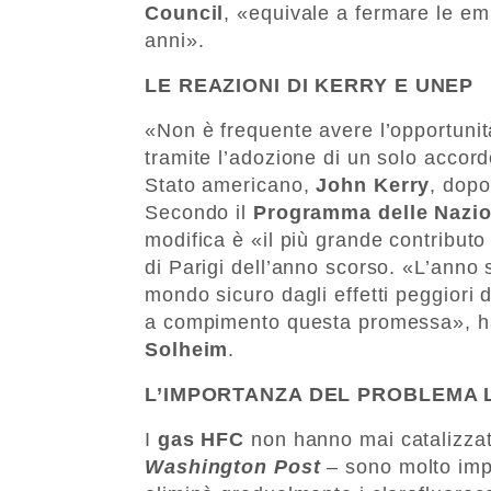
Council
, «equivale a fermare le emi
anni».
LE REAZIONI DI KERRY E UNEP
«Non è frequente avere l’opportunità
tramite l’adozione di un solo accor
Stato americano,
John Kerry
, dopo
Secondo il
Programma delle Nazion
modifica è «il più grande contributo
di Parigi dell’anno scorso. «L’anno 
mondo sicuro dagli effetti peggiori
a compimento questa promessa», ha 
Solheim
.
L’IMPORTANZA DEL PROBLEMA 
I
gas HFC
non hanno mai catalizzato
Washington Post
– sono molto impo