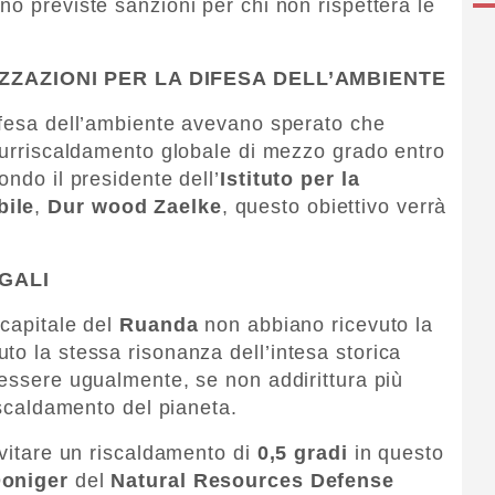
no previste sanzioni per chi non rispetterà le
ZZAZIONI PER LA DIFESA DELL’AMBIENTE
ifesa dell’ambiente avevano sperato che
 surriscaldamento globale di mezzo grado entro
ondo il presidente dell’
Istituto per la
bile
,
Dur wood Zaelke
, questo obiettivo verrà
GALI
 capitale del
Ruanda
non abbiano ricevuto la
to la stessa risonanza dell’intesa storica
 essere ugualmente, se non addirittura più
riscaldamento del pianeta.
evitare un riscaldamento di
0,5 gradi
in questo
Doniger
del
Natural Resources Defense