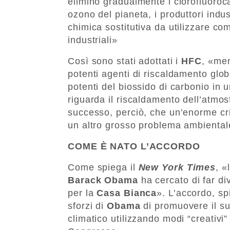
eliminò gradualmente i clorofluoroca
ozono del pianeta, i produttori indu
chimica sostitutiva da utilizzare com
industriali»
Così sono stati adottati i
HFC
, «me
potenti agenti di riscaldamento globa
potenti del biossido di carbonio in
riguarda il riscaldamento dell’atmo
successo, perciò, che un’enorme cris
un altro grosso problema ambiental
COME È NATO L’ACCORDO
Come spiega il
New York Times
, «
Barack Obama
ha cercato di far di
per la
Casa Bianca
». L’accordo, sp
sforzi di
Obama
di promuovere il s
climatico utilizzando modi “creativi” 