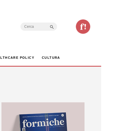
Search Button
Search
for:
LTHCARE POLICY
CULTURA
s serra