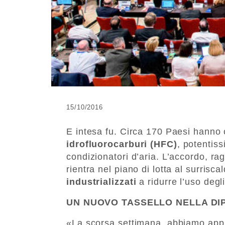
15/10/2016
E intesa fu. Circa 170 Paesi hanno c
idrofluorocarburi (HFC)
, potentiss
condizionatori d’aria. L’accordo, ra
rientra nel piano di lotta al surris
industrializzati
a ridurre l’uso degl
UN NUOVO TASSELLO NELLA DI
«La scorsa settimana, abbiamo appr