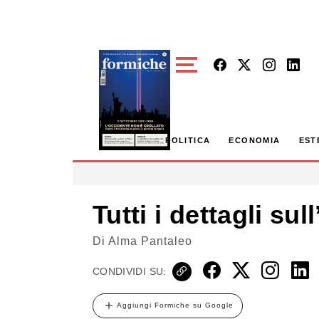
Skip to main content
POLITICA
ECONOMIA
EST
Tutti i dettagli su
Di
Alma Pantaleo
CONDIVIDI SU:
Aggiungi Formiche su Google