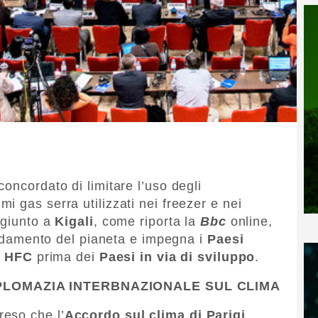
oncordato di limitare l’uso degli
imi gas serra utilizzati nei freezer e nei
ggiunto a
Kigali
, come riporta la
Bbc
online,
caldamento del pianeta e impegna i
Paesi
i
HFC
prima dei
Paesi in via di sviluppo
.
PLOMAZIA INTERBNAZIONALE SUL CLIMA
eso che l’
Accordo sul clima di Parigi