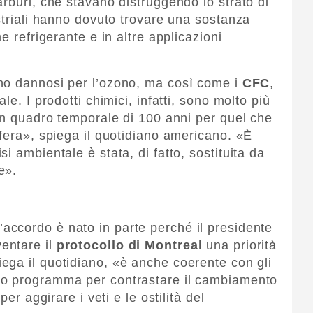
rburi, che stavano distruggendo lo strato di
striali hanno dovuto trovare una sostanza
e refrigerante e in altre applicazioni
no dannosi per l’ozono, ma così come i
CFC
,
le. I prodotti chimici, infatti, sono molto più
 un quadro temporale di 100 anni per quel che
sfera», spiega il quotidiano americano. «È
i ambientale è stata, di fatto, sostituita da
e».
l’accordo è nato in parte perché il presidente
ventare il
protocollo di Montreal
una priorità
iega il quotidiano, «è anche coerente con gli
uo programma per contrastare il cambiamento
per aggirare i veti e le ostilità del