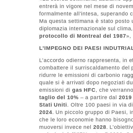
entrerà in vigore nel mese di nove
formalmente all’intesa, superando co
Ma questa settimana è stato posto u
diplomazia internazionale sul clima
protocollo di Montreal del 1987
»,
L’IMPEGNO DEI PAESI INDUTRIAL
L’accordo odierno rappresenta, in eff
combattere il surriscaldamento del 
ridurre le emissioni di carbonio rag
quale si è arrivati dopo negoziati dur
emissioni di
gas HFC
, che verrann
taglio del 10%
– a partire dal
201
Stati Uniti
. Oltre 100 paesi in via d
2024
. Un piccolo gruppo di Paesi, in
che le loro economie hanno bisogno
muoversi invece nel
2028
. L’obiett