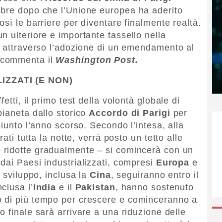
mbre dopo che l’Unione europea ha aderito
sì le barriere per diventare finalmente realtà.
n ulteriore e importante tassello nella
, attraverso l’adozione di un emendamento al
 commenta il
Washington Post.
IZZATI (E NON)
etti, il primo test della volontà globale di
pianeta dallo storico
Accordo di Parigi
per
giunto l’anno scorso. Secondo l’intesa, alla
ati tutta la notte, verrà posto un tetto alle
o ridotte gradualmente – si comincerà con un
9
dai Paesi industrializzati, compresi
Europa
e
i sviluppo, inclusa la
Cina
, seguiranno entro il
clusa l’
India
e il
Pakistan
, hanno sostenuto
 di più tempo per crescere e cominceranno a
ivo finale sarà arrivare a una riduzione delle