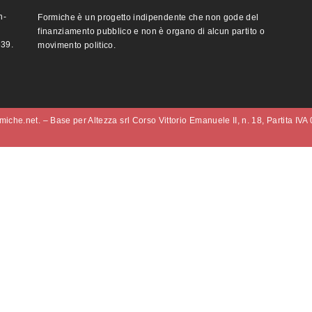
n-
Formiche è un progetto indipendente che non gode del
finanziamento pubblico e non è organo di alcun partito o
e39.
movimento politico.
iche.net. – Base per Altezza srl Corso Vittorio Emanuele II, n. 18, Partita IV