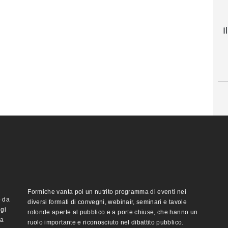
I
Formiche vanta poi un nutrito programma di eventi nei
o da
diversi formati di convegni, webinair, seminari e tavole
ggi
rotonde aperte al pubblico e a porte chiuse, che hanno un
ma
ruolo importante e riconosciuto nel dibattito pubblico.