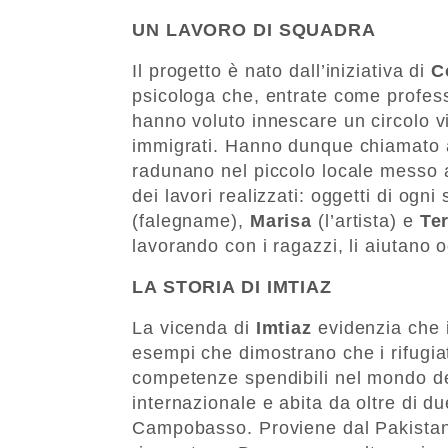
UN LAVORO DI SQUADRA
Il progetto è nato dall’iniziativa di
C
psicologa che, entrate come profess
hanno voluto innescare un circolo vi
immigrati. Hanno dunque chiamato a 
radunano nel piccolo locale messo 
dei lavori realizzati: oggetti di ogn
(falegname),
Marisa
(l’artista) e
Te
lavorando con i ragazzi, li aiutano og
LA STORIA DI IMTIAZ
La vicenda di
Imtiaz
evidenzia che i
esempi che dimostrano che i rifugia
competenze spendibili nel mondo del
internazionale e abita da oltre di du
Campobasso. Proviene dal Pakistan,