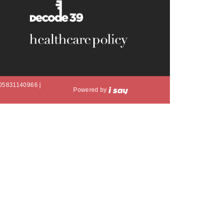
A 05831140966 |
Powered by