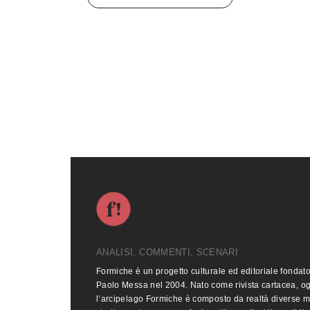
ANALISI, COMMENTI, SCENARI
Formiche è un progetto culturale ed editoriale fondat
Paolo Messa nel 2004. Nato come rivista cartacea, o
l’arcipelago Formiche è composto da realtà diverse 