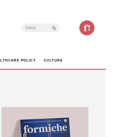
Search Button
Search
for:
LTHCARE POLICY
CULTURA