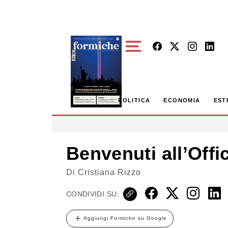
Skip to main content
POLITICA
ECONOMIA
EST
Benvenuti all’Offi
Di
Cristiana Rizzo
CONDIVIDI SU:
Aggiungi Formiche su Google