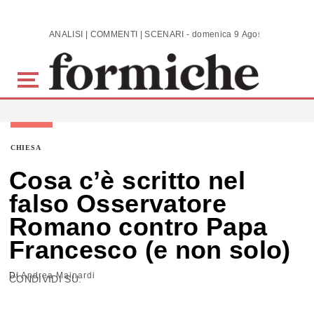
Skip to main content
ANALISI | COMMENTI | SCENARI - domenica 9 Agosto 2026
CHIESA
Cosa c’è scritto nel
falso Osservatore
Romano contro Papa
Francesco (e non solo)
Di
Andrea Mainardi
CONDIVIDI SU: