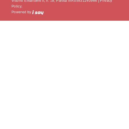
Vittorio Emanuele II, n. 18, Partita IVA 05831140966 |
Privacy
Policy.
Powered by