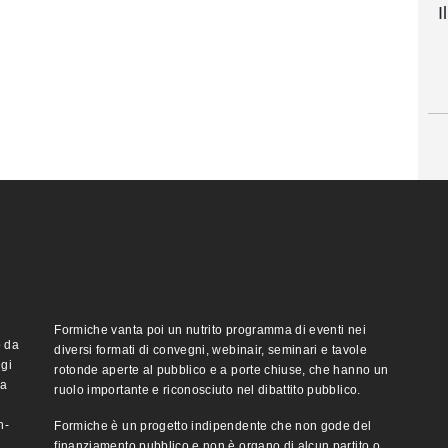
I
Formiche vanta poi un nutrito programma di eventi nei
o da
diversi formati di convegni, webinair, seminari e tavole
ggi
rotonde aperte al pubblico e a porte chiuse, che hanno un
ma
ruolo importante e riconosciuto nel dibattito pubblico.
n-
Formiche è un progetto indipendente che non gode del
finanziamento pubblico e non è organo di alcun partito o