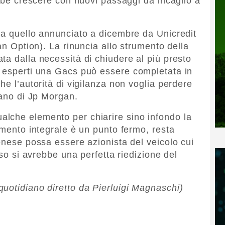
ebbe crescere con nuovi passaggi da incaglio a
 a quello annunciato a dicembre da Unicredit
 an Option). La rinuncia allo strumento della
ta dalla necessità di chiudere al più presto
r esperti una Gacs può essere completata in
he l’autorità di vigilanza non voglia perdere
iano di Jp Morgan.
lche elemento per chiarire sino infondo la
amento integrale è un punto fermo, resta
enese possa essere azionista del veicolo cui
aso si avrebbe una perfetta riedizione del
uotidiano diretto da Pierluigi Magnaschi)