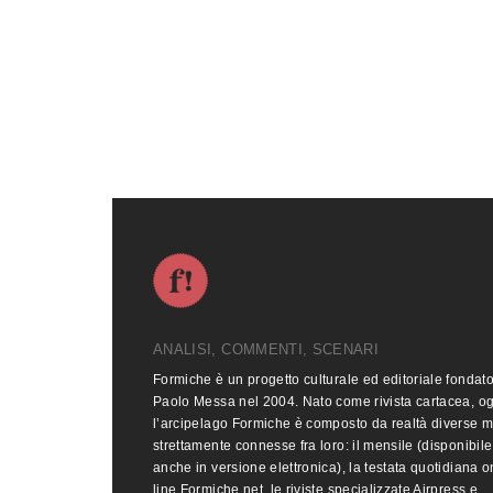
ANALISI, COMMENTI, SCENARI
Formiche è un progetto culturale ed editoriale fondat
Paolo Messa nel 2004. Nato come rivista cartacea, o
l’arcipelago Formiche è composto da realtà diverse 
strettamente connesse fra loro: il mensile (disponibile
anche in versione elettronica), la testata quotidiana o
line Formiche.net, le riviste specializzate Airpress e