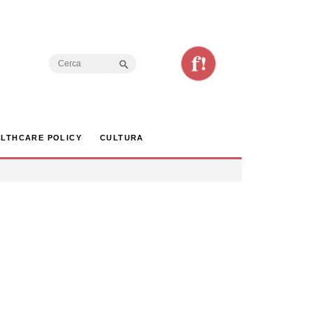
Search Button
Search
for:
LTHCARE POLICY
CULTURA