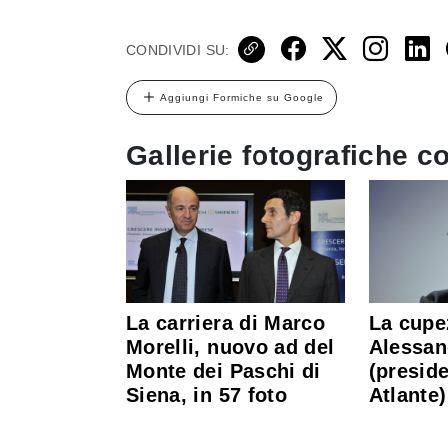
CONDIVIDI SU:
Aggiungi Formiche su Google
Gallerie fotografiche co
La carriera di Marco
La cupe
Morelli, nuovo ad del
Alessan
Monte dei Paschi di
(presid
Siena, in 57 foto
Atlante)