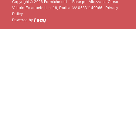
Copyright © 2026 Formiche.net. – Base per Altezza srl Corso
Vittorio Emanuele II, n. 18, Partita IVA 05831140966 |
Privacy
Policy.
Powered by