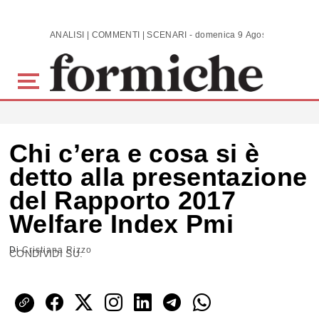
Skip to main content
ANALISI | COMMENTI | SCENARI - domenica 9 Agosto 2026
Chi c’era e cosa si è
detto alla presentazione
del Rapporto 2017
Welfare Index Pmi
Di
Cristiana Rizzo
CONDIVIDI SU: