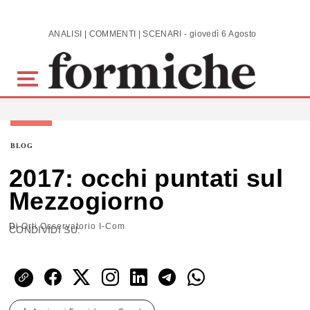
Skip to main content
ANALISI | COMMENTI | SCENARI - giovedì 6 Agosto 2026
BLOG
2017: occhi puntati sul
Mezzogiorno
Di
Orti Osservatorio I-Com
CONDIVIDI SU: