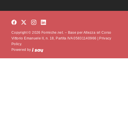
Copyright © 2026 Formiche.net. – Base per Altezza srl Corso
Vittorio Emanuele II, n. 18, Partita IVA 05831140966 |
Privacy
Policy.
Powered by