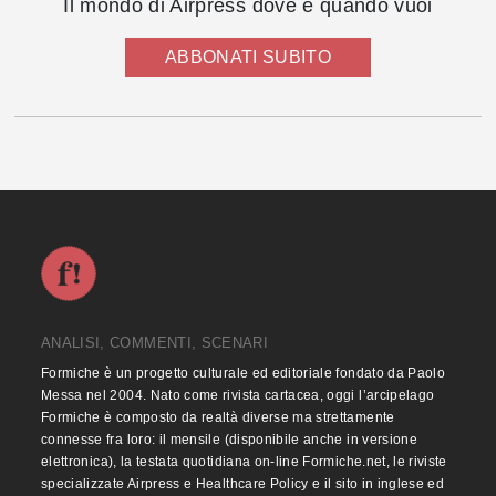
Il mondo di Airpress dove e quando vuoi
ABBONATI SUBITO
ANALISI, COMMENTI, SCENARI
Formiche è un progetto culturale ed editoriale fondato da Paolo
Messa nel 2004. Nato come rivista cartacea, oggi l’arcipelago
Formiche è composto da realtà diverse ma strettamente
connesse fra loro: il mensile (disponibile anche in versione
elettronica), la testata quotidiana on-line Formiche.net, le riviste
specializzate Airpress e Healthcare Policy e il sito in inglese ed