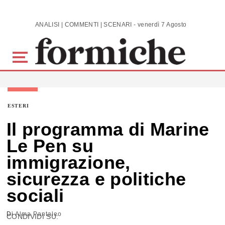
Skip to main content
ANALISI | COMMENTI | SCENARI - venerdì 7 Agosto 2026
ESTERI
Il programma di Marine
Le Pen su
immigrazione,
sicurezza e politiche
sociali
Di
Alma Pantaleo
CONDIVIDI SU: