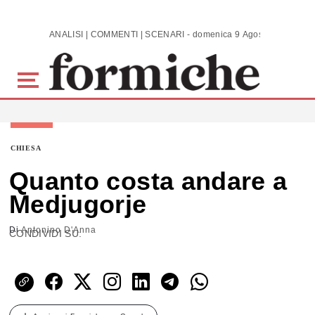
Skip to main content
ANALISI | COMMENTI | SCENARI - domenica 9 Agosto 2026
CHIESA
Quanto costa andare a
Medjugorje
Di
Antonino D'Anna
CONDIVIDI SU: