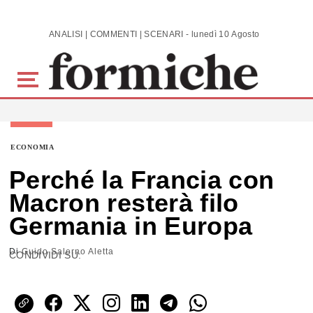
Skip to main content
ANALISI | COMMENTI | SCENARI - lunedì 10 Agosto 2026
ECONOMIA
Perché la Francia con
Macron resterà filo
Germania in Europa
Di
Guido Salerno Aletta
CONDIVIDI SU: