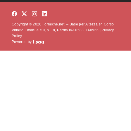
Copyright © 2026 Formiche.net. – Base per Altezza srl Corso
Vittorio Emanuele II, n. 18, Partita IVA 05831140966 |
Privacy
Policy.
Powered by