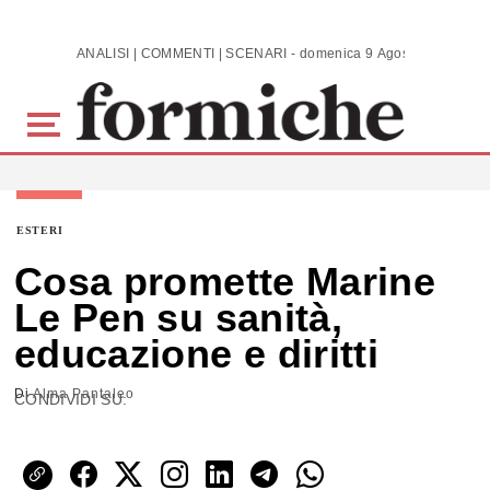
Skip to main content
ANALISI | COMMENTI | SCENARI - domenica 9 Agosto 2026
ESTERI
Cosa promette Marine
Le Pen su sanità,
educazione e diritti
Di
Alma Pantaleo
CONDIVIDI SU: