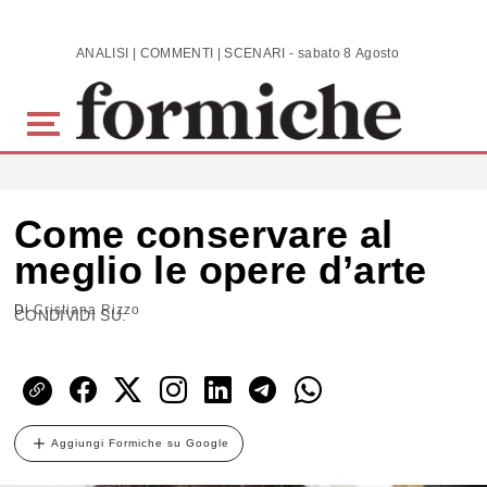
Skip to main content
ANALISI | COMMENTI | SCENARI - sabato 8 Agosto 2026
Come conservare al
meglio le opere d’arte
Di
Cristiana Rizzo
CONDIVIDI SU:
Aggiungi Formiche su Google