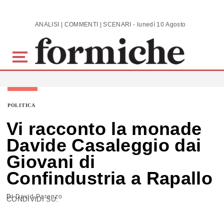
Skip to main content
ANALISI | COMMENTI | SCENARI - lunedì 10 Agosto 2026
POLITICA
Vi racconto la monade
Davide Casaleggio dai
Giovani di
Confindustria a Rapallo
Di
David Parenzo
CONDIVIDI SU: