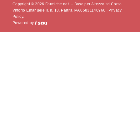
Copyright © 2026 Formiche.net. – Base per Altezza srl Corso
Vittorio Emanuele II, n. 18, Partita IVA 05831140966 |
Privacy
Policy.
Powered by