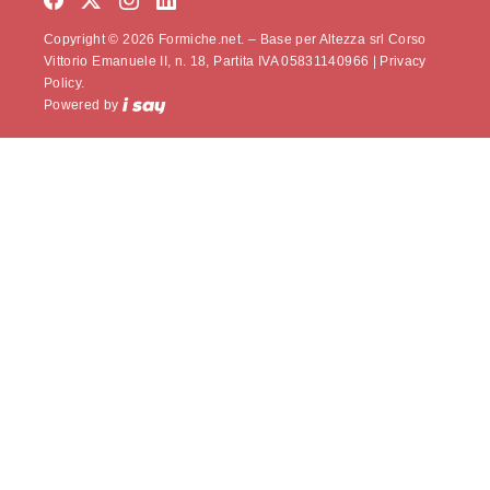
Copyright © 2026 Formiche.net. – Base per Altezza srl Corso
Vittorio Emanuele II, n. 18, Partita IVA 05831140966 |
Privacy
Policy.
Powered by