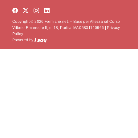
Copyright © 2026 Formiche.net. – Base per Altezza srl Corso
Vittorio Emanuele II, n. 18, Partita IVA 05831140966 |
Privacy
Policy.
Powered by