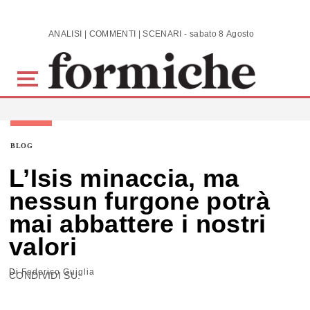
Skip to main content
ANALISI | COMMENTI | SCENARI - sabato 8 Agosto 2026
BLOG
L’Isis minaccia, ma
nessun furgone potrà
mai abbattere i nostri
valori
Di
Federico Guiglia
CONDIVIDI SU: