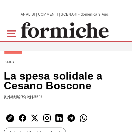
Skip to main content
ANALISI | COMMENTI | SCENARI - domenica 9 Agosto 2026
BLOG
La spesa solidale a
Cesano Boscone
Di
Gregorio Fogliani
CONDIVIDI SU: