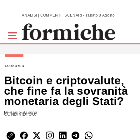
Skip to main content
ANALISI | COMMENTI | SCENARI - sabato 8 Agosto 2026
ECONOMIA
Bitcoin e criptovalute,
che fine fa la sovranità
monetaria degli Stati?
Di
Paolo Savona
CONDIVIDI SU: