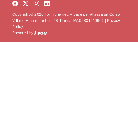
Copyright © 2026 Formiche.net. – Base per Altezza srl Corso
Vittorio Emanuele II, n. 18, Partita IVA 05831140966 |
Privacy
Policy.
Powered by