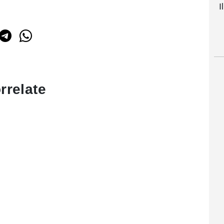
I
rrelate