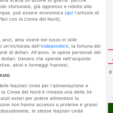
tana scarta un’azione di guerra “perché
lo sfortunato, già oppresso e ridotto alla
dunque, può essere economica (
qui
l’articolo di
fari con la Corea del Nord).
 anzi, ama vivere nel lusso in stile
un’inchiesta dell’
Independent
, la fortuna del
rdi di dollari. All’anno, le spese personali del
i dollari. Denaro che spende nell’acquisto
rtive, alcol e formaggi francesi.
I
FAME
elle Nazioni Unite per l’alimentazione e
e la Corea del Nord è rimasta una delle 34
iuti esteri per potere alimentare la
rsone non hanno accesso a proteine e grassi
radossalmente, le stesse Nazioni Unite