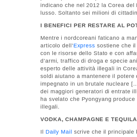
indicano che nel 2012 la Corea del N
lusso. Soltanto sei milioni di cittadi
I BENEFICI PER RESTARE AL P
Mentre i nordcoreani faticano a man
articolo dell’
Express
sostiene che il
con le risorse dello Stato e con affa
d’armi, traffico di droga e specie an
esperto delle attività illegali in Cor
soldi aiutano a mantenere il potere
impegnato in un brutale nucleare […
dei maggiori generatori di entrate il
ha svelato che Pyongyang produce 77
illegali.
VODKA, CHAMPAGNE E TEQUIL
Il
Daily Mail
scrive che il principale