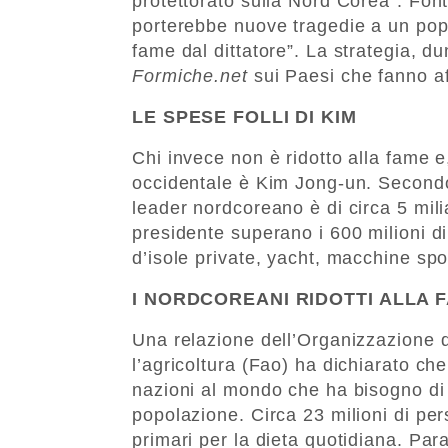
protettorato sulla Nord Corea”. Fon
porterebbe nuove tragedie a un popo
fame dal dittatore”. La strategia, 
Formiche.net
sui Paesi che fanno af
LE SPESE FOLLI DI KIM
Chi invece non è ridotto alla fame e,
occidentale è Kim Jong-un. Secondo 
leader nordcoreano è di circa 5 milia
presidente superano i 600 milioni d
d’isole private, yacht, macchine spo
I NORDCOREANI RIDOTTI ALLA 
Una relazione dell’Organizzazione d
l’agricoltura (Fao) ha dichiarato ch
nazioni al mondo che ha bisogno di a
popolazione. Circa 23 milioni di pe
primari per la dieta quotidiana. Pa