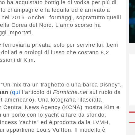
o ha acquistato bottiglie di vodka per più di
 lo champagne e la tequila ed è arrivato a
 nel 2016. Anche i formaggi, soprattutto quelli
 della Corea del Nord. L’anno scorso ha
gi importati.
 ferroviaria privata, solo per servire lui, beni
i dollari e orologi di lusso che costano 8,2
assioni di Kim.
i: “Un mix tra un traghetto e una barca Disney”,
man
(
qui
l’articolo di
Formiche.net
sul ruolo da
t americano). Una fotografia rilasciata
an Central News Agency (KCNA) mostra Kim e
 un porto con lo yacht a fare da sfondo.
rincess Yachts” ed è prodotta dalla LVMH,
ui appartiene Louis Vuitton. Il modello è