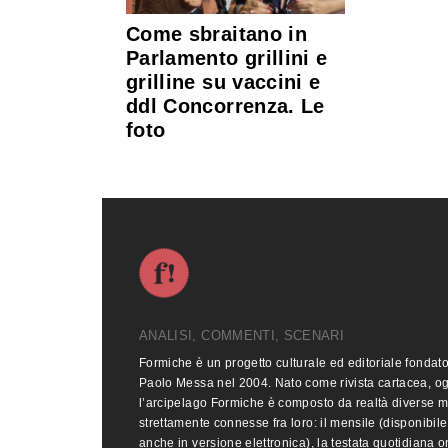
Come sbraitano in
Parlamento grillini e
grilline su vaccini e
ddl Concorrenza. Le
foto
ANALISI, COMMENTI, SCENARI
Formiche è un progetto culturale ed editoriale fondat
Paolo Messa nel 2004. Nato come rivista cartacea, o
l’arcipelago Formiche è composto da realtà diverse 
strettamente connesse fra loro: il mensile (disponibile
anche in versione elettronica), la testata quotidiana o