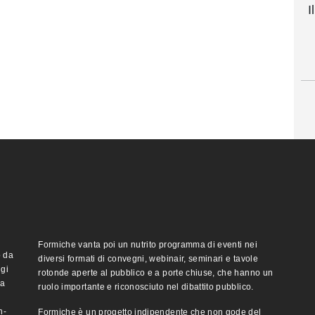
I
Formiche vanta poi un nutrito programma di eventi nei
o da
diversi formati di convegni, webinair, seminari e tavole
ggi
rotonde aperte al pubblico e a porte chiuse, che hanno un
ma
ruolo importante e riconosciuto nel dibattito pubblico.
n-
Formiche è un progetto indipendente che non gode del