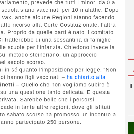
arlamento, prevede che tutti i minori da 0 a
 a scuola siano vaccinati per 10 malattie. Dopo
o-vax, anche alcune Regioni stanno facendo
fatto ricorso alla Corte Costituzionale, l’altra
a. Proprio da quelle parti è nato il comitato
Si tratterebbe di una sessantina di famiglie
 alle scuole per l’infanzia. Chiedono invece la
i sul metodo steineriano, un approccio
el secolo scorso.
ni in sé quanto l’imposizione per legge. “Non
noi hanno figli vaccinati –
ha chiarito alla
inetti
– Quello che non vogliamo subire è
I
 su una questione tanto delicata. E questa
ivata. Sarebbe bello che i percorsi
ade in tante altre regioni, dove gli istituti
itato sabato scorso ha promosso un incontro a
 hanno partecipato 250 persone.