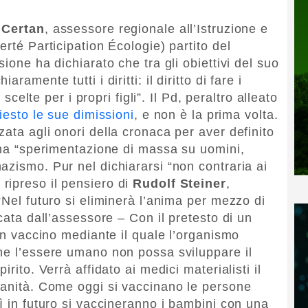
 Certan
, assessore regionale all’Istruzione e
erté Participation Écologie) partito del
ione ha dichiarato che tra gli obiettivi del suo
amente tutti i diritti: il diritto di fare i
 scelte per i propri figli”. Il Pd, peraltro alleato
iesto le sue dimissioni
, e non è la prima volta.
ata agli onori della cronaca per aver definito
 una “sperimentazione di massa su uomini,
azismo. Pur nel dichiararsi “non contraria ai
ripreso il pensiero di
Rudolf Steiner
,
“Nel futuro si eliminerà l’anima per mezzo di
cata dall’assessore – Con il pretesto di un
 un vaccino mediante il quale l’organismo
he l’essere umano non possa sviluppare il
rito. Verrà affidato ai medici materialisti il
manità. Come oggi si vaccinano le persone
ì in futuro si vaccineranno i bambini con una