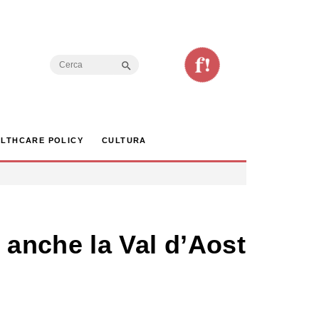
Search Button
Search
for:
LTHCARE POLICY
CULTURA
anche la Val d’Aosta