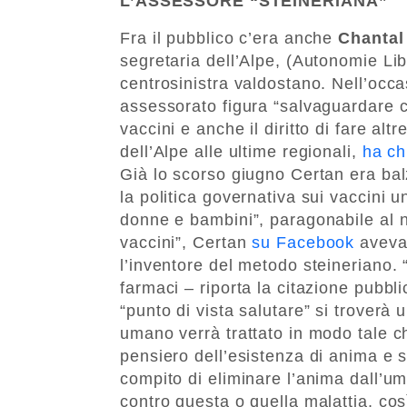
L’ASSESSORE “STEINERIANA”
Fra il pubblico c’era anche
Chantal
segretaria dell’Alpe, (Autonomie Lib
centrosinistra valdostano. Nell’occas
assessorato figura “salvaguardare chiar
vaccini e anche il diritto di fare altre
dell’Alpe alle ultime regionali,
ha ch
Già lo scorso giugno Certan era balz
la politica governativa sui vaccini
donne e bambini”, paragonabile al n
vaccini”, Certan
su Facebook
aveva 
l’inventore del metodo steineriano. 
farmaci – riporta la citazione pubbli
“punto di vista salutare” si troverà
umano verrà trattato in modo tale c
pensiero dell’esistenza di anima e spi
compito di eliminare l’anima dall’u
contro questa o quella malattia, cos