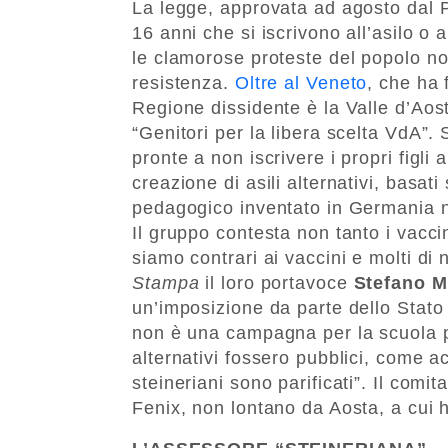
La legge, approvata ad agosto dal P
16 anni che si iscrivono all’asilo o
le clamorose proteste del popolo n
resistenza.
Oltre al Veneto
, che ha 
Regione dissidente è la Valle d’Aost
“Genitori per la libera scelta VdA”. 
pronte a non iscrivere i propri figli
creazione di asili alternativi, basat
pedagogico inventato in Germania n
Il gruppo contesta non tanto i vacci
siamo contrari ai vaccini e molti di 
Stampa
il loro portavoce
Stefano M
un’imposizione da parte dello Stato
non è una campagna per la scuola pr
alternativi fossero pubblici, come acc
steineriani sono parificati”. Il com
Fenix, non lontano da Aosta, a cui