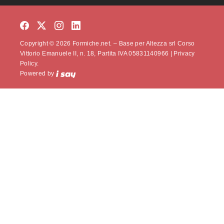
Copyright © 2026 Formiche.net. – Base per Altezza srl Corso
Vittorio Emanuele II, n. 18, Partita IVA 05831140966 |
Privacy
Policy.
Powered by