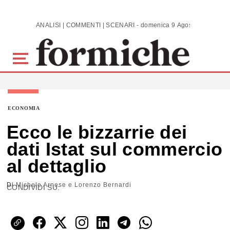
Skip to main content
ANALISI | COMMENTI | SCENARI - domenica 9 Agosto 2026
ECONOMIA
Ecco le bizzarrie dei
dati Istat sul commercio
al dettaglio
Di
Michele Arnese e Lorenzo Bernardi
CONDIVIDI SU: