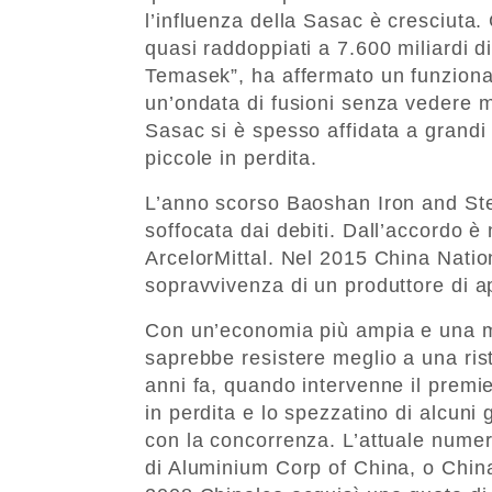
l’influenza della Sasac è cresciuta. 
quasi raddoppiati a 7.600 miliardi d
Temasek”, ha affermato un funzionar
un’ondata di fusioni senza vedere mig
Sasac si è spesso affidata a grandi 
piccole in perdita.
L’anno scorso Baoshan Iron and Ste
soffocata dai debiti. Dall’accordo 
ArcelorMittal. Nel 2015 China Natio
sopravvivenza di un produttore di ap
Con un’economia più ampia e una mig
saprebbe resistere meglio a una rist
anni fa, quando intervenne il premi
in perdita e lo spezzatino di alcuni g
con la concorrenza. L’attuale nume
di Aluminium Corp of China, o Chinal