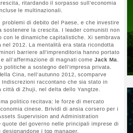
rescita, ritardando il sorpasso sull’economia
incluse le multinazionali.
 i problemi di debito del Paese, e che investire
a sostenere la crescita. I leader comunisti non
io con le dinamiche capitalistiche. Xi sembrava
 nel 2012. La mentalità era stata ricondotta
minori barriere all’imprenditoria hanno portato
 e all’affermazione di magnati come
Jack Ma
.
 politiche a sostegno dell’impresa privata.
della Cina, nell’autunno 2012, scomparve
Indiscrezioni raccontano che sia stato in
 città di Zhuji, nel delta dello Yangtze.
a politico recitava: le forze di mercato
conomia cinese. Brividi di ansia corsero per i
Assets Supervision and Administration
quote del governo nelle principali imprese di
he designandone i top manager.