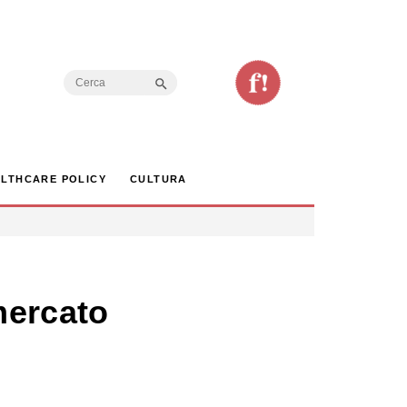
Search Button
Search
for:
LTHCARE POLICY
CULTURA
mercato