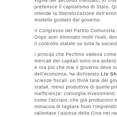
vigilia del secondo mandato, Xi trov
preferisce il capitalismo di Stato. 
intende la liberalizzazione dell’ec
modello guidato dal governo.
Il Congresso del Partito Comunista r
Dopo aver eliminato molti rivali, dov
il controllo statale su tutta la societ
I principi che Pechino vedeva come s
mercati dei capitali sono ora potenzi
e ora più che mai il governo deve s
dell’economia, ha dichiarato
Liu Sh
scienze fiscali, un think tank del go
statali, meno produttive di quelle pri
inefficienze: convoglia investimenti 
come l’acciaio, che già producono i
minaccia di tagliare fuori l’imprendit
rallentare l’ascesa della Cina nei r