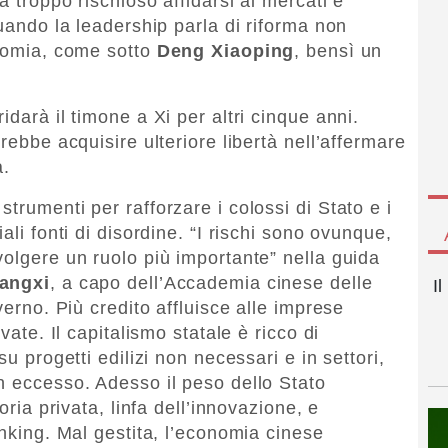
a troppo rischioso affidarsi ai mercati e
Quando la leadership parla di riforma non
onomia, come sotto
Deng Xiaoping
, bensì un
idarà il timone a Xi per altri cinque anni.
rebbe acquisire ulteriore libertà nell’affermare
à.
trumenti per rafforzare i colossi di Stato e i
ali fonti di disordine. “I rischi sono ovunque,
volgere un ruolo più importante” nella guida
angxi
, a capo dell’Accademia cinese delle
I
verno. Più credito affluisce alle imprese
vate. Il capitalismo statale è ricco di
su progetti edilizi non necessari e in settori,
n eccesso. Adesso il peso dello Stato
oria privata, linfa dell’innovazione, e
anking. Mal gestita, l’economia cinese