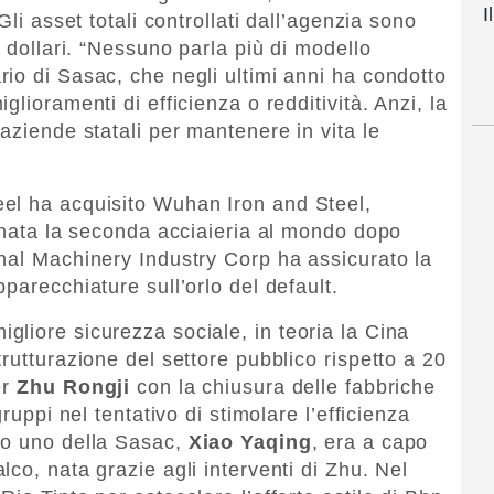
I
Gli asset totali controllati dall’agenzia sono
i dollari. “Nessuno parla più di modello
io di Sasac, che negli ultimi anni ha condotto
lioramenti di efficienza o redditività. Anzi, la
aziende statali per mantenere in vita le
el ha acquisito Wuhan Iron and Steel,
è nata la seconda acciaieria al mondo dopo
nal Machinery Industry Corp ha assicurato la
parecchiature sull’orlo del default.
liore sicurezza sociale, in teoria la Cina
rutturazione del settore pubblico rispetto a 20
er
Zhu Rongji
con la chiusura delle fabbriche
ruppi nel tentativo di stimolare l’efficienza
ro uno della Sasac,
Xiao Yaqing
, era a capo
co, nata grazie agli interventi di Zhu. Nel