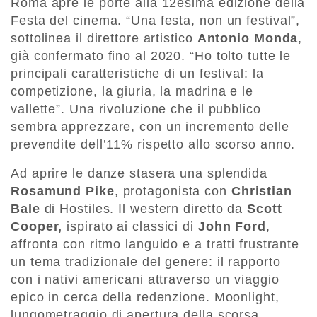
Roma apre le porte alla 12esima edizione della
Festa del cinema. “Una festa, non un festival”,
sottolinea il direttore artistico
Antonio Monda
,
già confermato fino al 2020. “Ho tolto tutte le
principali caratteristiche di un festival: la
competizione, la giuria, la madrina e le
vallette”. Una rivoluzione che il pubblico
sembra apprezzare, con un incremento delle
prevendite dell’11% rispetto allo scorso anno.
Ad aprire le danze stasera una splendida
Rosamund Pike
, protagonista con
Christian
Bale
di Hostiles. Il western diretto da
Scott
Cooper,
ispirato ai classici di
John Ford
,
affronta con ritmo languido e a tratti frustrante
un tema tradizionale del genere: il rapporto
con i nativi americani attraverso un viaggio
epico in cerca della redenzione. Moonlight,
lungometraggio di apertura della scorsa