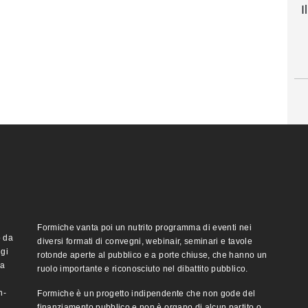
I
Formiche vanta poi un nutrito programma di eventi nei
o da
diversi formati di convegni, webinair, seminari e tavole
ggi
rotonde aperte al pubblico e a porte chiuse, che hanno un
ma
ruolo importante e riconosciuto nel dibattito pubblico.
n-
Formiche è un progetto indipendente che non gode del
finanziamento pubblico e non è organo di alcun partito o