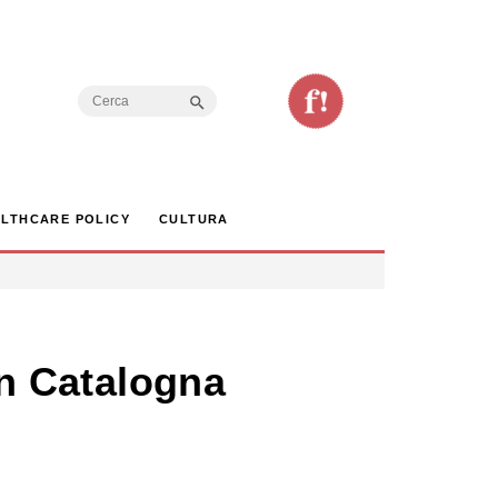
Search Button
Search
for:
LTHCARE POLICY
CULTURA
in Catalogna