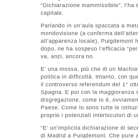
“Dichiarazione inammissibile”, l’ha 
capitale.
Parlando in un’aula spaccata a metà 
mondovisione (a conferma dell’atte
all’apparenza locale), Puigdemont 
dopo, ne ha sospeso l’efficacia “pe
va, anzi, ancora no.
E’ una mossa, più che di un Machiave
politica in difficoltà. Intanto, con 
il controverso referendum del 1° ott
Spagna. E poi con la maggioranza si
disgregazione, come lo è, ovviament
Paese. Come lo sono tutte le istitu
proprio i potenziali interlocutori di
“E’ un’implicita dichiarazione di se
di Madrid a Puigdemont. Che pure a