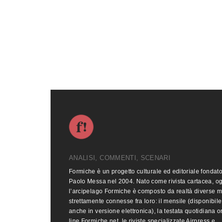
ANALISI, COMMENTI, SCENARI
Formiche è un progetto culturale ed editoriale fondat
Paolo Messa nel 2004. Nato come rivista cartacea, o
l’arcipelago Formiche è composto da realtà diverse 
strettamente connesse fra loro: il mensile (disponibile
anche in versione elettronica), la testata quotidiana o
line Formiche.net, le riviste specializzate Airpress e