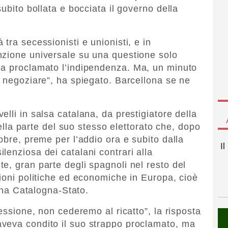
subito bollata e bocciata il governo della
tra secessionisti e unionisti, e in
nzione universale su una questione solo
ha proclamato l’indipendenza. Ma, un minuto
r negoziare”, ha spiegato. Barcellona se ne
lli in salsa catalana, da prestigiatore della
quella parte del suo stesso elettorato che, dopo
obre, preme per l’addio ora e subito dalla
I
lenziosa dei catalani contrari alla
e, gran parte degli spagnoli nel resto del
zioni politiche ed economiche in Europa, cioè
 una Catalogna-Stato.
cessione, non cederemo al ricatto”, la risposta
veva condito il suo strappo proclamato, ma