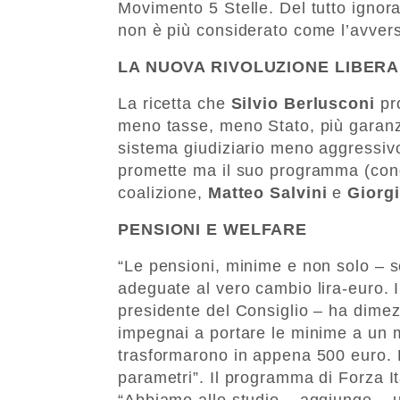
Movimento 5 Stelle. Del tutto ignora
non è più considerato come l’avversa
LA NUOVA RIVOLUZIONE LIBER
La ricetta che
Silvio Berlusconi
pro
meno tasse, meno Stato, più garanzi
sistema giudiziario meno aggressivo.
promette ma il suo programma (condi
coalizione,
Matteo Salvini
e
Giorgi
PENSIONI E WELFARE
“Le pensioni, minime e non solo – 
adeguate al vero cambio lira-euro. I
presidente del Consiglio – ha dimezz
impegnai a portare le minime a un mi
trasformarono in appena 500 euro. 
parametri”. Il programma di Forza Ita
“Abbiamo allo studio – aggiunge – u