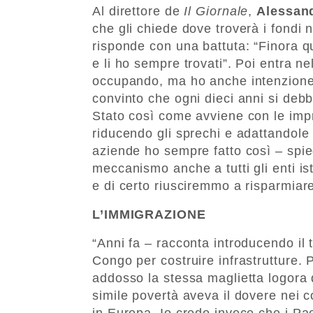
Al direttore de
Il Giornale
,
Alessand
che gli chiede dove troverà i fondi n
risponde con una battuta: “Finora q
e li ho sempre trovati”. Poi entra nel
occupando, ma ho anche intenzione 
convinto che ogni dieci anni si debba
Stato così come avviene con le impr
riducendo gli sprechi e adattandole
aziende ho sempre fatto così – spi
meccanismo anche a tutti gli enti isti
e di certo riusciremmo a risparmiare
L’IMMIGRAZIONE
“Anni fa – racconta introducendo il
Congo per costruire infrastrutture. 
addosso la stessa maglietta logora 
simile povertà aveva il dovere nei co
in Europa. Io credo invece che i Pa