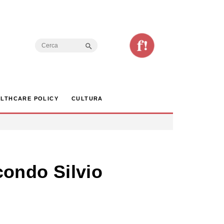
Search Button
Search
for:
LTHCARE POLICY
CULTURA
econdo Silvio