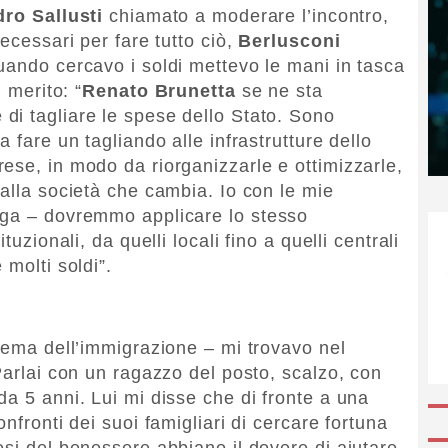
ro Sallusti
chiamato a moderare l’incontro,
ecessari per fare tutto ciò,
Berlusconi
uando cercavo i soldi mettevo le mani in tasca
 merito: “
Renato Brunetta
se ne sta
di tagliare le spese dello Stato. Sono
 fare un tagliando alle infrastrutture dello
ese, in modo da riorganizzarle e ottimizzarle,
 alla società che cambia. Io con le mie
ega – dovremmo applicare lo stesso
tuzionali, da quelli locali fino a quelli centrali
 molti soldi”.
 tema dell’immigrazione – mi trovavo nel
Parlai con un ragazzo del posto, scalzo, con
da 5 anni. Lui mi disse che di fronte a una
nfronti dei suoi famigliari di cercare fortuna
esi del benessere abbiano il dovere di aiutare