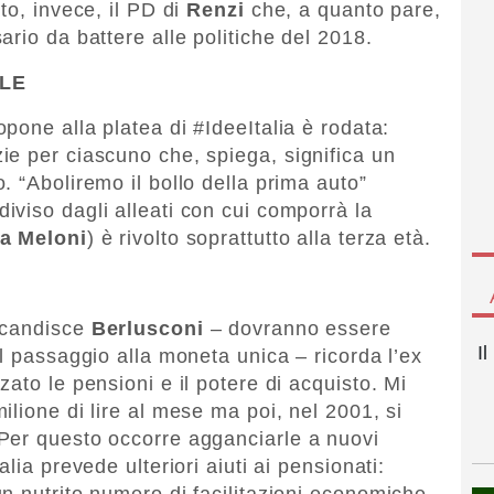
to, invece, il PD di
Renzi
che, a quanto pare,
rio da battere alle politiche del 2018.
ALE
pone alla platea di #IdeeItalia è rodata:
e per ciascuno che, spiega, significa un
 “Aboliremo il bollo della prima auto”
viso dagli alleati con cui comporrà la
a Meloni
) è rivolto soprattutto alla terza età.
scandisce
Berlusconi
– dovranno essere
I
l passaggio alla moneta unica – ricorda l’ex
ato le pensioni e il potere di acquisto. Mi
lione di lire al mese ma poi, nel 2001, si
Per questo occorre agganciarle a nuovi
lia prevede ulteriori aiuti ai pensionati:
n nutrito numero di facilitazioni economiche