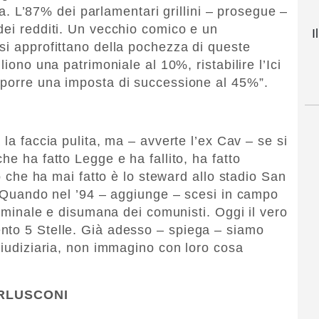
ita. L’87% dei parlamentari grillini – prosegue –
dei redditi. Un vecchio comico e un
I
si approfittano della pochezza di queste
liono una patrimoniale al 10%, ristabilire l’Ici
mporre una imposta di successione al 45%”.
a la faccia pulita, ma – avverte l’ex Cav – se si
he ha fatto Legge e ha fallito, ha fatto
ro che ha mai fatto è lo steward allo stadio San
. “Quando nel ’94 – aggiunge – scesi in campo
criminale e disumana dei comunisti. Oggi il vero
nto 5 Stelle. Già adesso – spiega – siamo
giudiziaria, non immagino con loro cosa
ERLUSCONI