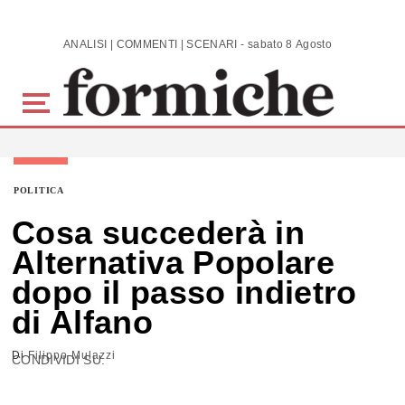
Skip to main content
ANALISI | COMMENTI | SCENARI - sabato 8 Agosto 2026
POLITICA
Cosa succederà in
Alternativa Popolare
dopo il passo indietro
di Alfano
Di
Filippo Mulazzi
CONDIVIDI SU: