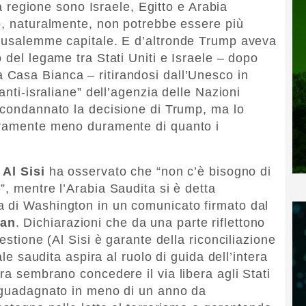
lla regione sono Israele, Egitto e Arabia
o, naturalmente, non potrebbe essere più
erusalemme capitale. E d’altronde Trump aveva
 del legame tra Stati Uniti e Israele – dopo
a Casa Bianca – ritirandosi dall’Unesco in
anti-israliane” dell’agenzia delle Nazioni
 condannato la decisione di Trump, ma lo
uramente meno duramente di quanto i
 Al Sisi
ha osservato che “non c’è bisogno di
, mentre l’Arabia Saudita si è detta
 di Washington in un comunicato firmato dal
man
. Dichiarazioni che da una parte riflettono
estione (Al Sisi è garante della riconciliazione
ale saudita aspira al ruolo di guida dell’intera
ra sembrano concedere il via libera agli Stati
è guadagnato in meno di un anno da