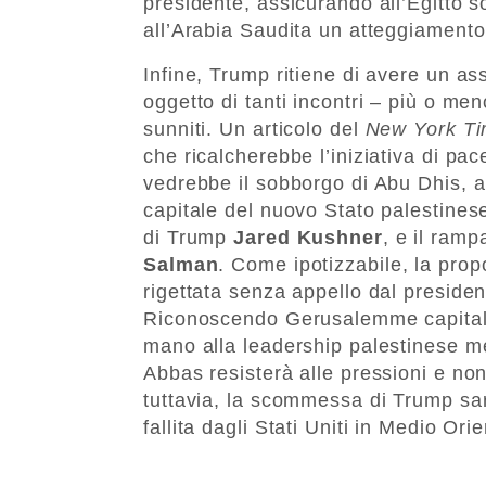
presidente, assicurando all’Egitto s
all’Arabia Saudita un atteggiamento p
Infine, Trump ritiene di avere un as
oggetto di tanti incontri – più o men
sunniti. Un articolo del
New York T
che ricalcherebbe l’iniziativa di p
vedrebbe il sobborgo di Abu Dhis, 
capitale del nuovo Stato palestinese.
di Trump
Jared Kushner
, e il ram
Salman
. Come ipotizzabile, la pro
rigettata senza appello dal preside
Riconoscendo Gerusalemme capitale 
mano alla leadership palestinese m
Abbas resisterà alle pressioni e non
tuttavia, la scommessa di Trump sa
fallita dagli Stati Uniti in Medio Orie