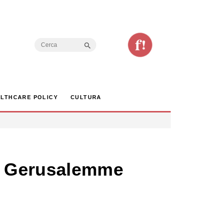
Search Button
Search
for:
LTHCARE POLICY
CULTURA
u Gerusalemme