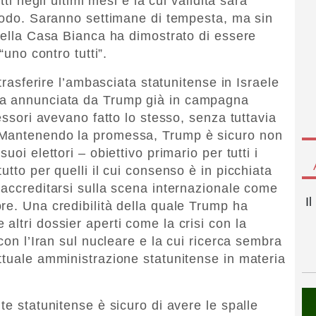
tti negli ultimi mesi e la cui validità sarà
riodo. Saranno settimane di tempesta, ma sin
 della Casa Bianca ha dimostrato di essere
“uno contro tutti”.
 trasferire l’ambasciata statunitense in Israele
ta annunciata da Trump già in campagna
essori avevano fatto lo stesso, senza tuttavia
 Mantenendo la promessa, Trump è sicuro non
oi elettori – obiettivo primario per tutti i
utto per quelli il cui consenso è in picchiata
 accreditarsi sulla scena internazionale come
I
re. Una credibilità della quale Trump ha
ltri dossier aperti come la crisi con la
con l’Iran sul nucleare e la cui ricerca sembra
ttuale amministrazione statunitense in materia
te statunitense è sicuro di avere le spalle