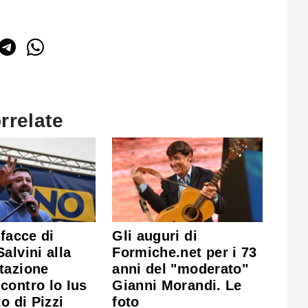
rrelate
 facce di
Gli auguri di
alvini alla
Formiche.net per i 73
tazione
anni del "moderato"
contro lo Ius
Gianni Morandi. Le
to di Pizzi
foto