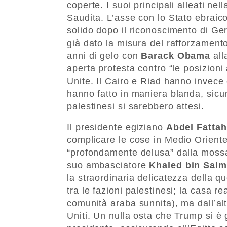
coperte. I suoi principali alleati ne
Saudita. L’asse con lo Stato ebraic
solido dopo il riconoscimento di G
già dato la misura del rafforzamento
anni di gelo con
Barack Obama
all
aperta protesta contro “le posizioni 
Unite. Il Cairo e Riad hanno invece
hanno fatto in maniera blanda, sic
palestinesi si sarebbero attesi.
Il presidente egiziano
Abdel Fattah
complicare le cose in Medio Oriente”
“profondamente delusa” dalla mossa
suo ambasciatore
Khaled bin Sal
la straordinaria delicatezza della qu
tra le fazioni palestinesi; la casa re
comunità araba sunnita), ma dall’alt
Uniti. Un nulla osta che Trump si 