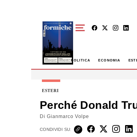
Skip to main content
POLITICA
ECONOMIA
EST
ESTERI
Perché Donald Tr
Di
Gianmarco Volpe
CONDIVIDI SU: