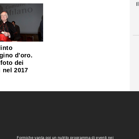
I
vinto
gino d'oro.
 foto dei
i nel 2017
Formiche vanta poi un nutrito programma di eventi nei