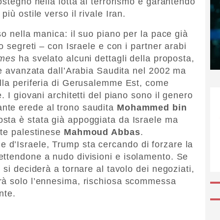
ostegno nella lotta al terrorismo e garantendo
iù ostile verso il rivale Iran.
so nella manica: il suo piano per la pace già
o segreti – con Israele e con i partner arabi
imes
ha svelato alcuni dettagli della proposta,
ace avanzata dall’Arabia Saudita nel 2002 ma
alla periferia di Gerusalemme Est, come
 I giovani architetti del piano sono il genero
pante erede al trono saudita
Mohammed bin
posta è stata già appoggiata da Israele ma
nte palestinese
Mahmoud Abbas
.
d’Israele, Trump sta cercando di forzare la
ettendone a nudo divisioni e isolamento. Se
 si deciderà a tornare al tavolo dei negoziati,
rà solo l’ennesima, rischiosa scommessa
nte.