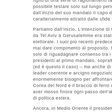
figlio di una serie di ragionamenti fa
possibile testare solo sul lungo pe
dall’inizio del suo mandato il capo
caratterialmente attratto dalle sfide 
Partiamo dall’inizio. L’intenzione di
da Tel Aviv a Gerusalemme era sta
elettorale. I suoi più recenti predec
mai dare compimento al proposito.
solo di riguadagnare consenso tra i su
presidenti al primo mandato, sopratt
(ed è questo il caso) – ma anche di
leader coerente e arcigno negoziato
enormemente bisogno per affrontare a
Corea del Nord e il braccio di ferro 
aver mosso finora ogni passo dell’a
di politica estera.
Ancora, in Medio Oriente il presiden