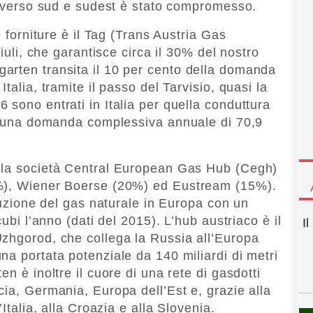
ia verso sud e sudest è stato compromesso.
e forniture è il Tag (Trans Austria Gas
riuli, che garantisce circa il 30% del nostro
arten transita il 10 per cento della domanda
talia, tramite il passo del Tarvisio, quasi la
 sono entrati in Italia per quella conduttura
su una domanda complessiva annuale di 70,9
lla società Central European Gas Hub (Cegh)
5%), Wiener Boerse (20%) ed Eustream (15%).
ibuzione del gas naturale in Europa con un
cubi l’anno (dati del 2015). L’hub austriaco è il
I
Uzhgorod, che collega la Russia all’Europa
na portata potenziale da 140 miliardi di metri
n è inoltre il cuore di una rete di gasdotti
cia, Germania, Europa dell’Est e, grazie alla
Italia, alla Croazia e alla Slovenia.