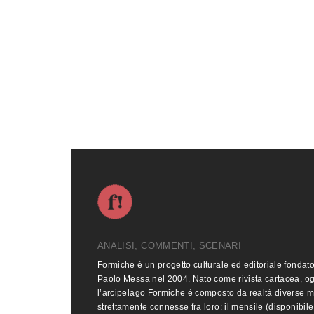
ANALISI, COMMENTI, SCENARI
Formiche è un progetto culturale ed editoriale fondat
Paolo Messa nel 2004. Nato come rivista cartacea, o
l’arcipelago Formiche è composto da realtà diverse 
strettamente connesse fra loro: il mensile (disponibile