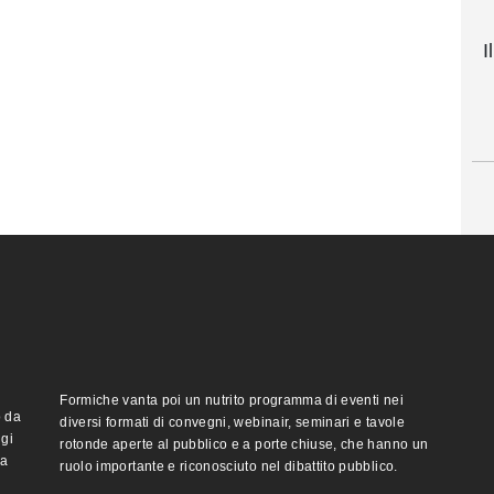
I
Formiche vanta poi un nutrito programma di eventi nei
o da
diversi formati di convegni, webinair, seminari e tavole
ggi
rotonde aperte al pubblico e a porte chiuse, che hanno un
ma
ruolo importante e riconosciuto nel dibattito pubblico.