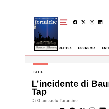
Skip to main content
POLITICA
ECONOMIA
EST
BLOG
L’incidente di Bau
Tap
Di
Giampaolo Tarantino