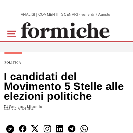
Skip to main content
ANALISI | COMMENTI | SCENARI - venerdì 7 Agosto 2026
POLITICA
I candidati del
Movimento 5 Stelle alle
elezioni politiche
Di
Rossana Miranda
CONDIVIDI SU: