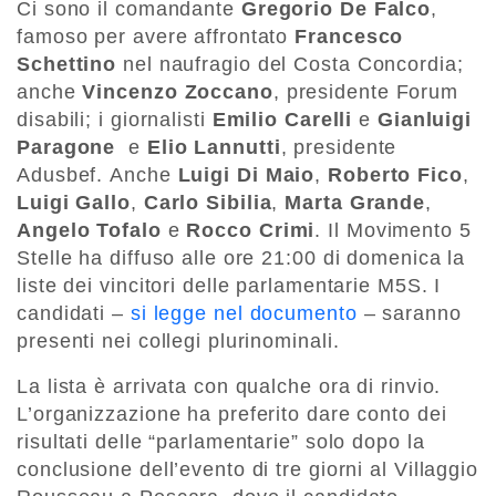
Ci sono il comandante
Gregorio De Falco
,
famoso per avere affrontato
Francesco
Schettino
nel naufragio del Costa Concordia;
anche
Vincenzo Zoccano
, presidente Forum
disabili; i giornalisti
Emilio Carelli
e
Gianluigi
Paragone
e
Elio Lannutti
, presidente
Adusbef. Anche
Luigi Di Maio
,
Roberto Fico
,
Luigi Gallo
,
Carlo Sibilia
,
Marta Grande
,
Angelo Tofalo
e
Rocco Crimi
. Il Movimento 5
Stelle ha diffuso alle ore 21:00 di domenica la
liste dei vincitori delle parlamentarie M5S. I
candidati –
si legge nel documento
– saranno
presenti nei collegi plurinominali.
La lista è arrivata con qualche ora di rinvio.
L’organizzazione ha preferito dare conto dei
risultati delle “parlamentarie” solo dopo la
conclusione dell’evento di tre giorni al Villaggio