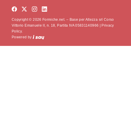
Copyright © 2026 Formiche.net. – Base per Altezza srl Corso
Vittorio Emanuele II, n. 18, Partita IVA 05831140966 |
Privacy
Policy.
Powered by