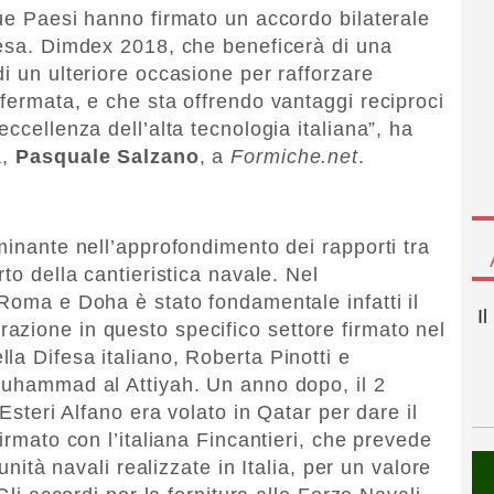
due Paesi hanno firmato un accordo bilaterale
fesa. Dimdex 2018, che beneficerà di una
i un ulteriore occasione per rafforzare
fermata, e che sta offrendo vantaggi reciproci
ccellenza dell’alta tecnologia italiana”, ha
a,
Pasquale Salzano
, a
Formiche.net
.
minante nell’approfondimento dei rapporti tra
to della cantieristica navale. Nel
 Roma e Doha è stato fondamentale infatti il
I
zione in questo specifico settore firmato nel
la Difesa italiano, Roberta Pinotti e
Muhammad al Attiyah. Un anno dopo, il 2
 Esteri Alfano era volato in Qatar per dare il
irmato con l’italiana Fincantieri, che prevede
 unità navali realizzate in Italia, per un valore