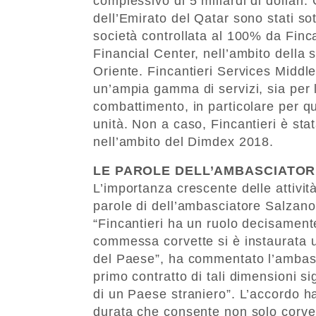
complessivo di 5 miliardi di dollari. 
dell’Emirato del Qatar sono stati sot
società controllata al 100% da Finca
Financial Center, nell’ambito della 
Oriente. Fincantieri Services Middl
un’ampia gamma di servizi, sia per l
combattimento, in particolare per que
unità. Non a caso, Fincantieri è st
nell’ambito del Dimdex 2018.
LE PAROLE DELL’AMBASCIATOR
L’importanza crescente delle attivit
parole di dell’ambasciatore Salzano
“Fincantieri ha un ruolo decisament
commessa corvette si è instaurata u
del Paese”, ha commentato l’ambasci
primo contratto di tali dimensioni si
di un Paese straniero”. L’accordo h
durata che consente non solo corve