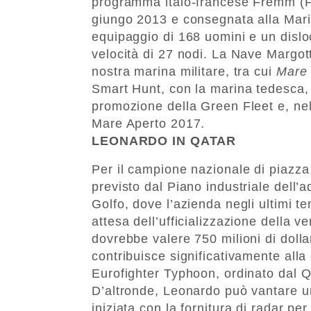
programma italo-francese Fremm (Fr
giungo 2013 e consegnata alla Marin
equipaggio di 168 uomini e un dislo
velocità di 27 nodi. La Nave Margott
nostra marina militare, tra cui
Mare 
Smart Hunt, con la marina tedesca, l’
promozione della Green Fleet e, nel
Mare Aperto 2017.
LEONARDO IN QATAR
Per il campione nazionale di piazza
previsto dal Piano industriale dell’
Golfo, dove l’azienda negli ultimi te
attesa dell’ufficializzazione della v
dovrebbe valere 750 milioni di dollar
contribuisce significativamente alla 
Eurofighter Typhoon, ordinato dal Qa
D’altronde, Leonardo può vantare u
iniziata con la fornitura di radar per 