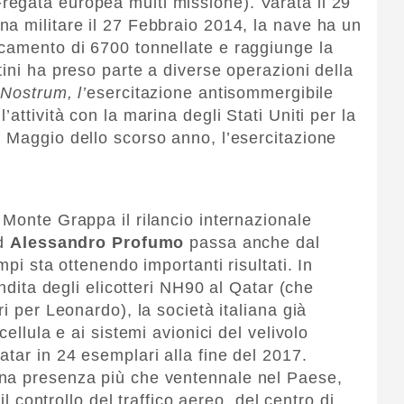
egata europea multi missione). Varata il 29
a militare il 27 Febbraio 2014, la nave ha un
camento di 6700 tonnellate e raggiunge la
ini ha preso parte a diverse operazioni della
Nostrum, l’
esercitazione antisommergibile
attività con la marina degli Stati Uniti per la
 Maggio dello scorso anno, l’esercitazione
 Monte Grappa il rilancio internazionale
ad
Alessandro Profumo
passa anche dal
mpi sta ottenendo importanti risultati. In
endita degli elicotteri NH90 al Qatar (che
i per Leonardo), la società italiana già
cellula e ai sistemi avionici del velivolo
tar in 24 esemplari alla fine del 2017.
na presenza più che ventennale nel Paese,
il controllo del traffico aereo, del centro di