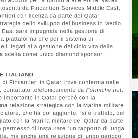
Gli accordi per la fornitura alle Forze Navali
toscritti da Fincantieri Services Middle East,
ntieri con licenza da parte del Qatar
strategia dello sviluppo del business in Medio
e East sarà impegnata nella gestione di
a piattaforma che per il sistema di
lli legati alla gestione del ciclo vita delle
ata scelta come unico diamond sponsor
E ITALIANO
à di Fincantieri in Qatar trova conferma nelle
, contattato telefonicamente da
Formiche.net
.
e importante in Qatar perché con la
na relazione strategica con la Marina militare
atore, che ha poi aggiunto, “si è trattato, del
glato con la Marina militare del Qatar da parte
a permesso di instaurare “un rapporto di lunga
tte, ma anche una relazione di lungo periodo