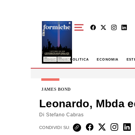
Skip to main content
POLITICA
ECONOMIA
EST
JAMES BOND
Leonardo, Mbda ed
Di
Stefano Cabras
CONDIVIDI SU: