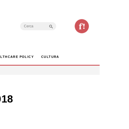
Search Button
Search
for:
LTHCARE POLICY
CULTURA
018