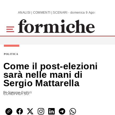
Skip to main content
ANALISI | COMMENTI | SCENARI - domenica 9 Agosto 2026
POLITICA
Come il post-elezioni
sarà nelle mani di
Sergio Mattarella
Di
Simone Dattoli
CONDIVIDI SU: