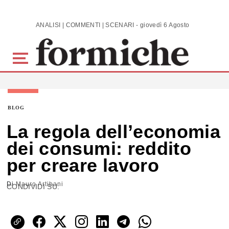
Skip to main content
ANALISI | COMMENTI | SCENARI - giovedì 6 Agosto 2026
BLOG
La regola dell’economia
dei consumi: reddito
per creare lavoro
Di
Mauro Artibani
CONDIVIDI SU: