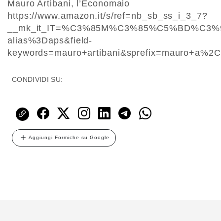
Mauro Artibani, l’Economaio
https://www.amazon.it/s/ref=nb_sb_ss_i_3_7?
__mk_it_IT=%C3%85M%C3%85%C5%BD%C3%95
alias%3Daps&field-
keywords=mauro+artibani&sprefix=mauro+a%
CONDIVIDI SU:
Aggiungi Formiche su Google