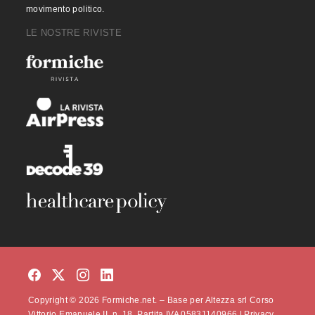
movimento politico.
LE NOSTRE RIVISTE
Copyright © 2026 Formiche.net. – Base per Altezza srl Corso
Vittorio Emanuele II, n. 18, Partita IVA 05831140966 |
Privacy